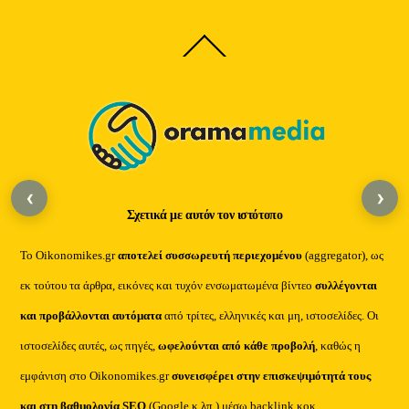
Back
To
Top
‹
›
Σχετικά με αυτόν τον ιστότοπο
Το Oikonomikes.gr
αποτελεί συσσωρευτή περιεχομένου
(aggregator), ως
εκ τούτου τα άρθρα, εικόνες και τυχόν ενσωματωμένα βίντεο
συλλέγονται
και προβάλλονται αυτόματα
από τρίτες, ελληνικές και μη, ιστοσελίδες. Οι
ιστοσελίδες αυτές, ως πηγές,
ωφελούνται από κάθε προβολή
, καθώς η
εμφάνιση στο Oikonomikes.gr
συνεισφέρει στην επισκεψιμότητά τους
και στη βαθμολογία SEO
(Google κ.λπ.) μέσω backlink κοκ.