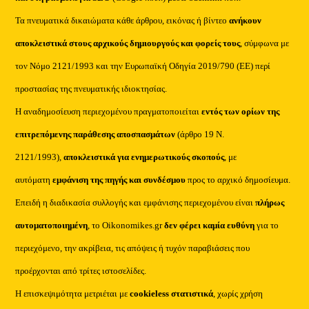
Τα πνευματικά δικαιώματα κάθε άρθρου, εικόνας ή βίντεο
ανήκουν
αποκλειστικά στους αρχικούς δημιουργούς και φορείς τους
, σύμφωνα με
τον Νόμο 2121/1993 και την Ευρωπαϊκή Οδηγία 2019/790 (ΕΕ) περί
προστασίας της πνευματικής ιδιοκτησίας.
Η αναδημοσίευση περιεχομένου πραγματοποιείται
εντός των ορίων της
επιτρεπόμενης παράθεσης αποσπασμάτων
(άρθρο 19 Ν.
2121/1993),
αποκλειστικά για ενημερωτικούς σκοπούς
, με
αυτόματη
εμφάνιση της πηγής και συνδέσμου
προς το αρχικό δημοσίευμα.
Επειδή η διαδικασία συλλογής και εμφάνισης περιεχομένου είναι
πλήρως
αυτοματοποιημένη
, το Oikonomikes.gr
δεν φέρει καμία ευθύνη
για το
περιεχόμενο, την ακρίβεια, τις απόψεις ή τυχόν παραβιάσεις που
προέρχονται από τρίτες ιστοσελίδες.
Η επισκεψιμότητα μετριέται με
cookieless στατιστικά
, χωρίς χρήση