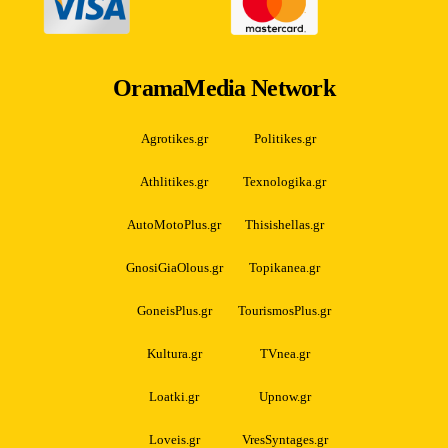
OramaMedia Network
Agrotikes.gr
Politikes.gr
Athlitikes.gr
Texnologika.gr
AutoMotoPlus.gr
Thisishellas.gr
GnosiGiaOlous.gr
Topikanea.gr
GoneisPlus.gr
TourismosPlus.gr
Kultura.gr
TVnea.gr
Loatki.gr
Upnow.gr
Loveis.gr
VresSyntages.gr