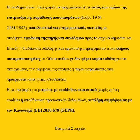
Η αναδημοσίευση περιεχομένου πραγματοποιείται
εντός των ορίων της
επιτρεπόμενης παράθεσης αποσπασμάτων
(άρθρο 19 Ν.
2121/1993),
αποκλειστικά για ενημερωτικούς σκοπούς
, με
αυτόματη
εμφάνιση της πηγής και συνδέσμου
προς το αρχικό δημοσίευμα.
Επειδή η διαδικασία συλλογής και εμφάνισης περιεχομένου είναι
πλήρως
αυτοματοποιημένη
, το Oikonomikes.gr
δεν φέρει καμία ευθύνη
για το
περιεχόμενο, την ακρίβεια, τις απόψεις ή τυχόν παραβιάσεις που
προέρχονται από τρίτες ιστοσελίδες.
Η επισκεψιμότητα μετριέται με
cookieless στατιστικά
, χωρίς χρήση
cookies ή αποθήκευση προσωπικών δεδομένων, σε
πλήρη συμμόρφωση με
τον Κανονισμό (ΕΕ) 2016/679 (GDPR)
.
Εταιρικά Στοιχεία