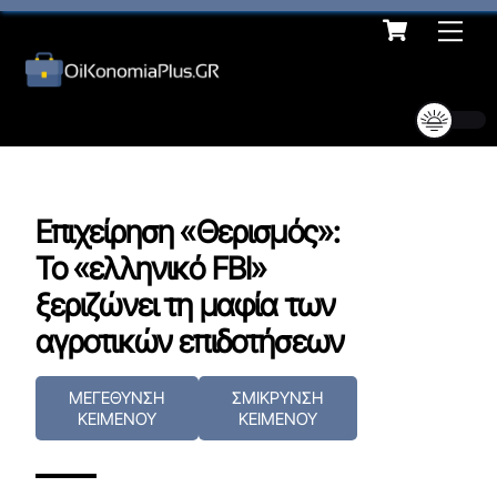
Cart
Skip
Me
to
content
Επιχείρηση «Θερισμός»:
Το «ελληνικό FBI»
ξεριζώνει τη μαφία των
αγροτικών επιδοτήσεων
ΜΕΓΕΘΥΝΣΗ
ΣΜΙΚΡΥΝΣΗ
ΚΕΙΜΕΝΟΥ
ΚΕΙΜΕΝΟΥ