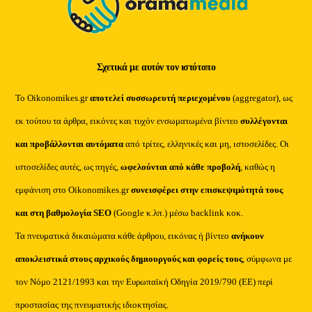
Σχετικά με αυτόν τον ιστότοπο
Το Oikonomikes.gr
αποτελεί συσσωρευτή περιεχομένου
(aggregator), ως
εκ τούτου τα άρθρα, εικόνες και τυχόν ενσωματωμένα βίντεο
συλλέγονται
και προβάλλονται αυτόματα
από τρίτες, ελληνικές και μη, ιστοσελίδες. Οι
ιστοσελίδες αυτές, ως πηγές,
ωφελούνται από κάθε προβολή
, καθώς η
εμφάνιση στο Oikonomikes.gr
συνεισφέρει στην επισκεψιμότητά τους
και στη βαθμολογία SEO
(Google κ.λπ.) μέσω backlink κοκ.
Τα πνευματικά δικαιώματα κάθε άρθρου, εικόνας ή βίντεο
ανήκουν
αποκλειστικά στους αρχικούς δημιουργούς και φορείς τους
, σύμφωνα με
τον Νόμο 2121/1993 και την Ευρωπαϊκή Οδηγία 2019/790 (ΕΕ) περί
προστασίας της πνευματικής ιδιοκτησίας.