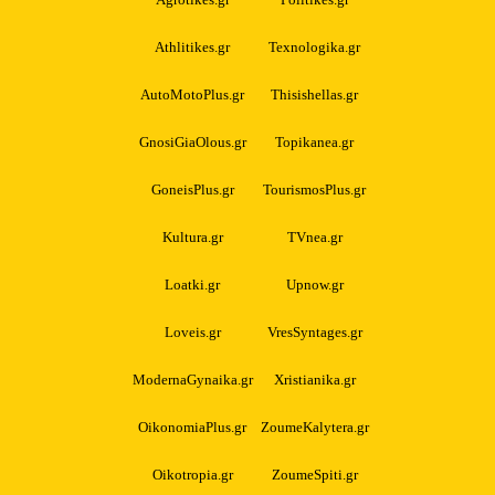
Athlitikes.gr
Texnologika.gr
AutoMotoPlus.gr
Thisishellas.gr
GnosiGiaOlous.gr
Topikanea.gr
GoneisPlus.gr
TourismosPlus.gr
Kultura.gr
TVnea.gr
Loatki.gr
Upnow.gr
Loveis.gr
VresSyntages.gr
ModernaGynaika.gr
Xristianika.gr
OikonomiaPlus.gr
ZoumeKalytera.gr
Oikotropia.gr
ZoumeSpiti.gr