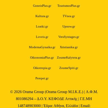
GoneisPlus.gr
TourismosPlus.gr
Kultura.gr
TVnea.gr
Loatki.gr
Upnow.gr
Loveis.gr
VresSyntages.gr
ModernaGynaika.gr
Xristianika.gr
OikonomiaPlus.gr
ZoumeKalytera.gr
Oikotropia.gr
ZoumeSpiti.gr
Perepet.gr
© 2026
Orama Group
(Orama Group Μ.Ι.Κ.Ε.) | Α.Φ.Μ.
801086294 – Δ.Ο.Υ. ΚΕΦΟΔΕ Αττικής | Γ.Ε.ΜΗ
148748903000 | Έδρα: Αθήνα, Ελλάδα | Email: