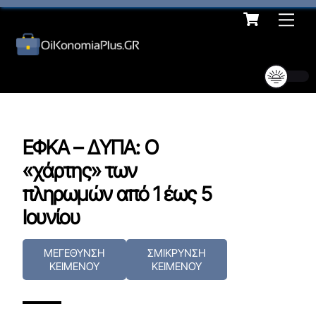
Cart
Skip
Me
to
content
ΕΦΚΑ – ΔΥΠΑ: Ο
«χάρτης» των
πληρωμών από 1 έως 5
Ιουνίου
ΜΕΓΕΘΥΝΣΗ
ΣΜΙΚΡΥΝΣΗ
ΚΕΙΜΕΝΟΥ
ΚΕΙΜΕΝΟΥ