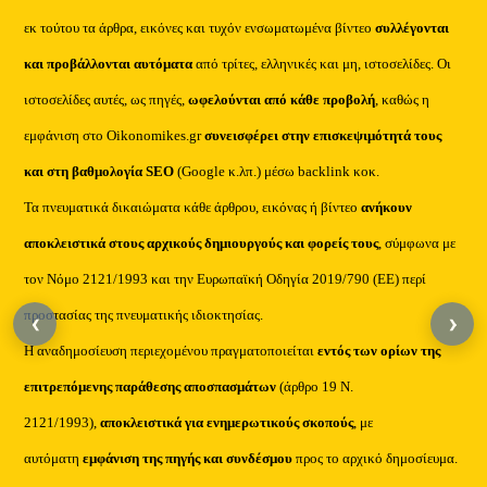
εκ τούτου τα άρθρα, εικόνες και τυχόν ενσωματωμένα βίντεο
συλλέγονται
και προβάλλονται αυτόματα
από τρίτες, ελληνικές και μη, ιστοσελίδες. Οι
ιστοσελίδες αυτές, ως πηγές,
ωφελούνται από κάθε προβολή
, καθώς η
εμφάνιση στο Oikonomikes.gr
συνεισφέρει στην επισκεψιμότητά τους
και στη βαθμολογία SEO
(Google κ.λπ.) μέσω backlink κοκ.
Τα πνευματικά δικαιώματα κάθε άρθρου, εικόνας ή βίντεο
ανήκουν
αποκλειστικά στους αρχικούς δημιουργούς και φορείς τους
, σύμφωνα με
τον Νόμο 2121/1993 και την Ευρωπαϊκή Οδηγία 2019/790 (ΕΕ) περί
προστασίας της πνευματικής ιδιοκτησίας.
‹
›
Η αναδημοσίευση περιεχομένου πραγματοποιείται
εντός των ορίων της
επιτρεπόμενης παράθεσης αποσπασμάτων
(άρθρο 19 Ν.
2121/1993),
αποκλειστικά για ενημερωτικούς σκοπούς
, με
αυτόματη
εμφάνιση της πηγής και συνδέσμου
προς το αρχικό δημοσίευμα.