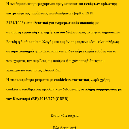
Η αναδημοσίευση περιεχομένου πραγματοποιείται
εντός των ορίων της
επιτρεπόμενης παράθεσης αποσπασμάτων
(άρθρο 19 Ν.
2121/1993),
αποκλειστικά για ενημερωτικούς σκοπούς
, με
αυτόματη
εμφάνιση της πηγής και συνδέσμου
προς το αρχικό δημοσίευμα.
Επειδή η διαδικασία συλλογής και εμφάνισης περιεχομένου είναι
πλήρως
αυτοματοποιημένη
, το Oikonomikes.gr
δεν φέρει καμία ευθύνη
για το
περιεχόμενο, την ακρίβεια, τις απόψεις ή τυχόν παραβιάσεις που
προέρχονται από τρίτες ιστοσελίδες.
Η επισκεψιμότητα μετριέται με
cookieless στατιστικά
, χωρίς χρήση
cookies ή αποθήκευση προσωπικών δεδομένων, σε
πλήρη συμμόρφωση με
τον Κανονισμό (ΕΕ) 2016/679 (GDPR)
.
Εταιρικά Στοιχεία
Πώς Λειτουργεί