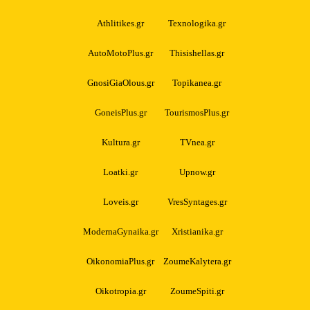
Athlitikes.gr
Texnologika.gr
AutoMotoPlus.gr
Thisishellas.gr
GnosiGiaOlous.gr
Topikanea.gr
GoneisPlus.gr
TourismosPlus.gr
Kultura.gr
TVnea.gr
Loatki.gr
Upnow.gr
Loveis.gr
VresSyntages.gr
ModernaGynaika.gr
Xristianika.gr
OikonomiaPlus.gr
ZoumeKalytera.gr
Oikotropia.gr
ZoumeSpiti.gr