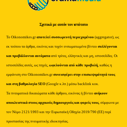
Σχετικά με αυτόν τον ιστότοπο
Το Oikonomikes.gr
αποτελεί συσσωρευτή περιεχομένου
(aggregator), ως
εκ τούτου τα άρθρα, εικόνες και τυχόν ενσωματωμένα βίντεο
συλλέγονται
και προβάλλονται αυτόματα
από τρίτες, ελληνικές και μη, ιστοσελίδες. Οι
ιστοσελίδες αυτές, ως πηγές,
ωφελούνται από κάθε προβολή
, καθώς η
εμφάνιση στο Oikonomikes.gr
συνεισφέρει στην επισκεψιμότητά τους
και στη βαθμολογία SEO
(Google κ.λπ.) μέσω backlink κοκ.
Τα πνευματικά δικαιώματα κάθε άρθρου, εικόνας ή βίντεο
ανήκουν
αποκλειστικά στους αρχικούς δημιουργούς και φορείς τους
, σύμφωνα με
τον Νόμο 2121/1993 και την Ευρωπαϊκή Οδηγία 2019/790 (ΕΕ) περί
προστασίας της πνευματικής ιδιοκτησίας.