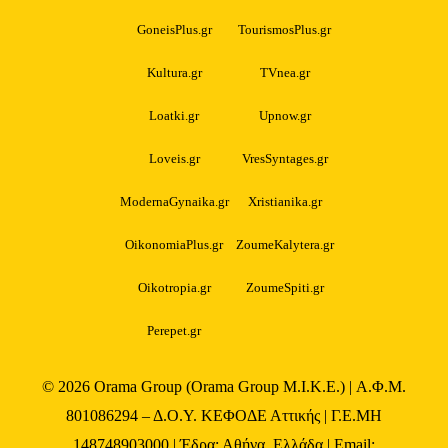
GoneisPlus.gr
TourismosPlus.gr
Kultura.gr
TVnea.gr
Loatki.gr
Upnow.gr
Loveis.gr
VresSyntages.gr
ModernaGynaika.gr
Xristianika.gr
OikonomiaPlus.gr
ZoumeKalytera.gr
Oikotropia.gr
ZoumeSpiti.gr
Perepet.gr
© 2026
Orama Group
(Orama Group Μ.Ι.Κ.Ε.) | Α.Φ.Μ.
801086294 – Δ.Ο.Υ. ΚΕΦΟΔΕ Αττικής | Γ.Ε.ΜΗ
148748903000 | Έδρα: Αθήνα, Ελλάδα | Email: