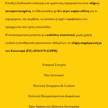
Επειδή η διαδικασία συλλογής και εμφάνισης περιεχομένου είναι
πλήρως
αυτοματοποιημένη
, το Oikonomikes.gr
δεν φέρει καμία ευθύνη
για το
περιεχόμενο, την ακρίβεια, τις απόψεις ή τυχόν παραβιάσεις που
προέρχονται από τρίτες ιστοσελίδες.
Η επισκεψιμότητα μετριέται με
cookieless στατιστικά
, χωρίς χρήση
cookies ή αποθήκευση προσωπικών δεδομένων, σε
πλήρη συμμόρφωση με
τον Κανονισμό (ΕΕ) 2016/679 (GDPR)
.
Εταιρικά Στοιχεία
Πώς Λειτουργεί
Πολιτική Απορρήτου & Cookies
Πολιτική Πλουραλισμού και Διαφάνειας
Όροι Χρήσης και Πολιτική Λειτουργίας