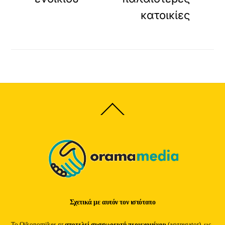
κατοικίες
Back
To
Top
Σχετικά με αυτόν τον ιστότοπο
Το Oikonomikes.gr
αποτελεί συσσωρευτή περιεχομένου
(aggregator), ως