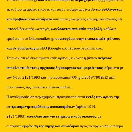
εκ τούτου τα άρθρα, εικόνες και τυχόν ενσωματωμένα βίντεο
συλλέγονται
και προβάλλονται αυτόματα
από τρίτες, ελληνικές και μη, ιστοσελίδες. Οι
ιστοσελίδες αυτές, ως πηγές,
ωφελούνται από κάθε προβολή
, καθώς η
εμφάνιση στο Oikonomikes.gr
συνεισφέρει στην επισκεψιμότητά τους
και στη βαθμολογία SEO
(Google κ.λπ.) μέσω backlink κοκ.
Τα πνευματικά δικαιώματα κάθε άρθρου, εικόνας ή βίντεο
ανήκουν
αποκλειστικά στους αρχικούς δημιουργούς και φορείς τους
, σύμφωνα με
τον Νόμο 2121/1993 και την Ευρωπαϊκή Οδηγία 2019/790 (ΕΕ) περί
προστασίας της πνευματικής ιδιοκτησίας.
Η αναδημοσίευση περιεχομένου πραγματοποιείται
εντός των ορίων της
επιτρεπόμενης παράθεσης αποσπασμάτων
(άρθρο 19 Ν.
2121/1993),
αποκλειστικά για ενημερωτικούς σκοπούς
, με
αυτόματη
εμφάνιση της πηγής και συνδέσμου
προς το αρχικό δημοσίευμα.