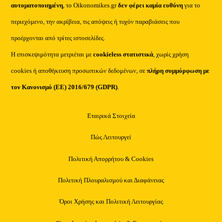
αυτοματοποιημένη
, το Oikonomikes.gr
δεν φέρει καμία ευθύνη
για το
περιεχόμενο, την ακρίβεια, τις απόψεις ή τυχόν παραβιάσεις που
προέρχονται από τρίτες ιστοσελίδες.
Η επισκεψιμότητα μετριέται με
cookieless στατιστικά
, χωρίς χρήση
cookies ή αποθήκευση προσωπικών δεδομένων, σε
πλήρη συμμόρφωση με
τον Κανονισμό (ΕΕ) 2016/679 (GDPR)
.
Εταιρικά Στοιχεία
Πώς Λειτουργεί
Πολιτική Απορρήτου & Cookies
Πολιτική Πλουραλισμού και Διαφάνειας
Όροι Χρήσης και Πολιτική Λειτουργίας