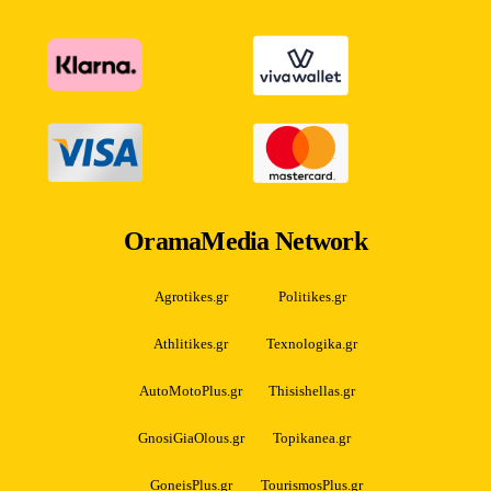
OramaMedia Network
Agrotikes.gr
Politikes.gr
Athlitikes.gr
Texnologika.gr
AutoMotoPlus.gr
Thisishellas.gr
GnosiGiaOlous.gr
Topikanea.gr
GoneisPlus.gr
TourismosPlus.gr