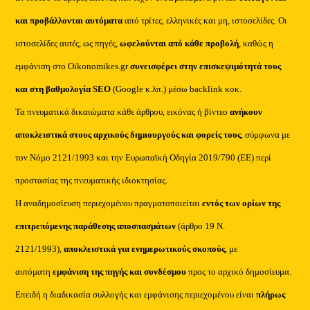
και προβάλλονται αυτόματα
από τρίτες, ελληνικές και μη, ιστοσελίδες. Οι
ιστοσελίδες αυτές, ως πηγές,
ωφελούνται από κάθε προβολή
, καθώς η
εμφάνιση στο Oikonomikes.gr
συνεισφέρει στην επισκεψιμότητά τους
και στη βαθμολογία SEO
(Google κ.λπ.) μέσω backlink κοκ.
Τα πνευματικά δικαιώματα κάθε άρθρου, εικόνας ή βίντεο
ανήκουν
αποκλειστικά στους αρχικούς δημιουργούς και φορείς τους
, σύμφωνα με
τον Νόμο 2121/1993 και την Ευρωπαϊκή Οδηγία 2019/790 (ΕΕ) περί
προστασίας της πνευματικής ιδιοκτησίας.
Η αναδημοσίευση περιεχομένου πραγματοποιείται
εντός των ορίων της
επιτρεπόμενης παράθεσης αποσπασμάτων
(άρθρο 19 Ν.
2121/1993),
αποκλειστικά για ενημερωτικούς σκοπούς
, με
αυτόματη
εμφάνιση της πηγής και συνδέσμου
προς το αρχικό δημοσίευμα.
Επειδή η διαδικασία συλλογής και εμφάνισης περιεχομένου είναι
πλήρως