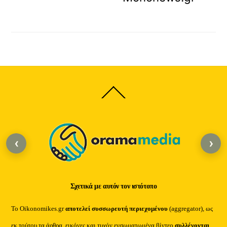
Back
To
Top
‹
›
Σχετικά με αυτόν τον ιστότοπο
Το Oikonomikes.gr
αποτελεί συσσωρευτή περιεχομένου
(aggregator), ως
εκ τούτου τα άρθρα, εικόνες και τυχόν ενσωματωμένα βίντεο
συλλέγονται