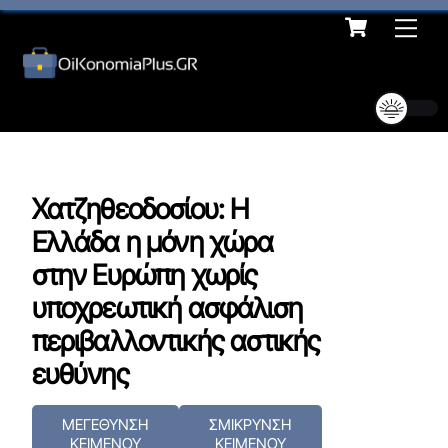
Cart
Skip
Me
to
content
Χατζηθεοδοσίου: Η
Ελλάδα η μόνη χώρα
στην Ευρώπη χωρίς
υποχρεωτική ασφάλιση
περιβαλλοντικής αστικής
ευθύνης
ΜΕΓΕΘΥΝΣΗ
ΣΜΙΚΡΥΝΣΗ
ΚΕΙΜΕΝΟΥ
ΚΕΙΜΕΝΟΥ