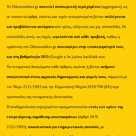
Το Oikonomikes.gr
αποτελεί συσσωρευτή περιεχομένου
(aggregator), ως
εκ τούτου τα άρθρα, εικόνες και τυχόν ενσωματωμένα βίντεο
συλλέγονται
και προβάλλονται αυτόματα
από τρίτες, ελληνικές και μη, ιστοσελίδες. Οι
ιστοσελίδες αυτές, ως πηγές,
ωφελούνται από κάθε προβολή
, καθώς η
εμφάνιση στο Oikonomikes.gr
συνεισφέρει στην επισκεψιμότητά τους
και στη βαθμολογία SEO
(Google κ.λπ.) μέσω backlink κοκ.
Τα πνευματικά δικαιώματα κάθε άρθρου, εικόνας ή βίντεο
ανήκουν
αποκλειστικά στους αρχικούς δημιουργούς και φορείς τους
, σύμφωνα με
τον Νόμο 2121/1993 και την Ευρωπαϊκή Οδηγία 2019/790 (ΕΕ) περί
προστασίας της πνευματικής ιδιοκτησίας.
Η αναδημοσίευση περιεχομένου πραγματοποιείται
εντός των ορίων της
επιτρεπόμενης παράθεσης αποσπασμάτων
(άρθρο 19 Ν.
2121/1993),
αποκλειστικά για ενημερωτικούς σκοπούς
, με