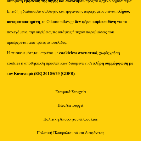
αυτόματη
εμφάνιση της πηγής και συνδέσμου
προς το αρχικό δημοσίευμα.
Επειδή η διαδικασία συλλογής και εμφάνισης περιεχομένου είναι
πλήρως
αυτοματοποιημένη
, το Oikonomikes.gr
δεν φέρει καμία ευθύνη
για το
περιεχόμενο, την ακρίβεια, τις απόψεις ή τυχόν παραβιάσεις που
προέρχονται από τρίτες ιστοσελίδες.
Η επισκεψιμότητα μετριέται με
cookieless στατιστικά
, χωρίς χρήση
cookies ή αποθήκευση προσωπικών δεδομένων, σε
πλήρη συμμόρφωση με
τον Κανονισμό (ΕΕ) 2016/679 (GDPR)
.
Εταιρικά Στοιχεία
Πώς Λειτουργεί
Πολιτική Απορρήτου & Cookies
Πολιτική Πλουραλισμού και Διαφάνειας