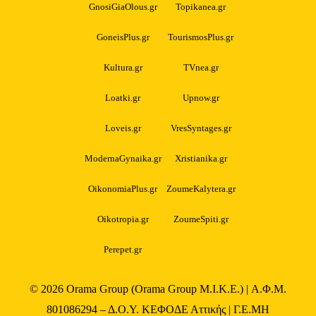
GnosiGiaOlous.gr
Topikanea.gr
GoneisPlus.gr
TourismosPlus.gr
Kultura.gr
TVnea.gr
Loatki.gr
Upnow.gr
Loveis.gr
VresSyntages.gr
ModernaGynaika.gr
Xristianika.gr
OikonomiaPlus.gr
ZoumeKalytera.gr
Oikotropia.gr
ZoumeSpiti.gr
Perepet.gr
© 2026
Orama Group
(Orama Group Μ.Ι.Κ.Ε.) | Α.Φ.Μ.
801086294 – Δ.Ο.Υ. ΚΕΦΟΔΕ Αττικής | Γ.Ε.ΜΗ