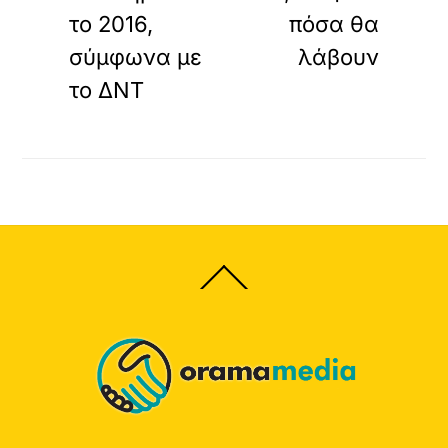
τo 2016,
πόσα θα
σύμφωνα με
λάβουν
το ΔΝΤ
Back
To
Top