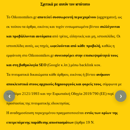
Σχετικά με αυτόν τον ιστότοπο
Το Oikonomikes.gr
αποτελεί συσσωρευτή περιεχομένου
(aggregator), ως
εκ τούτου τα άρθρα, εικόνες και τυχόν ενσωματωμένα βίντεο
συλλέγονται
και προβάλλονται αυτόματα
από τρίτες, ελληνικές και μη, ιστοσελίδες. Οι
ιστοσελίδες αυτές, ως πηγές,
ωφελούνται από κάθε προβολή
, καθώς η
εμφάνιση στο Oikonomikes.gr
συνεισφέρει στην επισκεψιμότητά τους
και στη βαθμολογία SEO
(Google κ.λπ.) μέσω backlink κοκ.
Τα πνευματικά δικαιώματα κάθε άρθρου, εικόνας ή βίντεο
ανήκουν
αποκλειστικά στους αρχικούς δημιουργούς και φορείς τους
, σύμφωνα με
τον Νόμο 2121/1993 και την Ευρωπαϊκή Οδηγία 2019/790 (ΕΕ) περί
‹
›
προστασίας της πνευματικής ιδιοκτησίας.
Η αναδημοσίευση περιεχομένου πραγματοποιείται
εντός των ορίων της
επιτρεπόμενης παράθεσης αποσπασμάτων
(άρθρο 19 Ν.