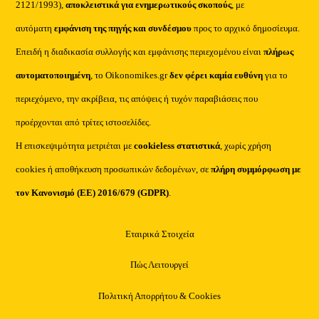
2121/1993),
αποκλειστικά για ενημερωτικούς σκοπούς
, με
αυτόματη
εμφάνιση της πηγής και συνδέσμου
προς το αρχικό δημοσίευμα.
Επειδή η διαδικασία συλλογής και εμφάνισης περιεχομένου είναι
πλήρως
αυτοματοποιημένη
, το Oikonomikes.gr
δεν φέρει καμία ευθύνη
για το
περιεχόμενο, την ακρίβεια, τις απόψεις ή τυχόν παραβιάσεις που
προέρχονται από τρίτες ιστοσελίδες.
Η επισκεψιμότητα μετριέται με
cookieless στατιστικά
, χωρίς χρήση
cookies ή αποθήκευση προσωπικών δεδομένων, σε
πλήρη συμμόρφωση με
τον Κανονισμό (ΕΕ) 2016/679 (GDPR)
.
Εταιρικά Στοιχεία
Πώς Λειτουργεί
Πολιτική Απορρήτου & Cookies