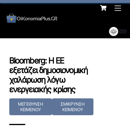
Cart
Skip
Me
to
content
Bloomberg: Η ΕΕ
εξετάζει δημοσιονομική
χαλάρωση λόγω
ενεργειακής κρίσης
ΜΕΓΕΘΥΝΣΗ
ΣΜΙΚΡΥΝΣΗ
ΚΕΙΜΕΝΟΥ
ΚΕΙΜΕΝΟΥ