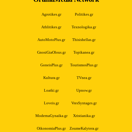
Agrotikes.gr
Politikes.gr
Athlitikes.gr
Texnologika.gr
AutoMotoPlus.gr
Thisishellas.gr
GnosiGiaOlous.gr
Topikanea.gr
GoneisPlus.gr
TourismosPlus.gr
Kultura.gr
TVnea.gr
Loatki.gr
Upnow.gr
Loveis.gr
VresSyntages.gr
ModernaGynaika.gr
Xristianika.gr
OikonomiaPlus.gr
ZoumeKalytera.gr