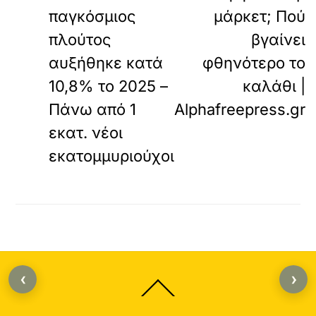
παγκόσμιος
μάρκετ; Πού
πλούτος
βγαίνει
αυξήθηκε κατά
φθηνότερο το
10,8% το 2025 –
καλάθι |
Πάνω από 1
Alphafreepress.gr
εκατ. νέοι
εκατομμυριούχοι
‹
›
Back
To
Top