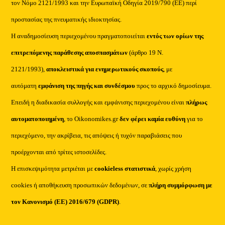
τον Νόμο 2121/1993 και την Ευρωπαϊκή Οδηγία 2019/790 (ΕΕ) περί
προστασίας της πνευματικής ιδιοκτησίας.
Η αναδημοσίευση περιεχομένου πραγματοποιείται
εντός των ορίων της
επιτρεπόμενης παράθεσης αποσπασμάτων
(άρθρο 19 Ν.
2121/1993),
αποκλειστικά για ενημερωτικούς σκοπούς
, με
αυτόματη
εμφάνιση της πηγής και συνδέσμου
προς το αρχικό δημοσίευμα.
Επειδή η διαδικασία συλλογής και εμφάνισης περιεχομένου είναι
πλήρως
αυτοματοποιημένη
, το Oikonomikes.gr
δεν φέρει καμία ευθύνη
για το
περιεχόμενο, την ακρίβεια, τις απόψεις ή τυχόν παραβιάσεις που
προέρχονται από τρίτες ιστοσελίδες.
Η επισκεψιμότητα μετριέται με
cookieless στατιστικά
, χωρίς χρήση
cookies ή αποθήκευση προσωπικών δεδομένων, σε
πλήρη συμμόρφωση με
τον Κανονισμό (ΕΕ) 2016/679 (GDPR)
.