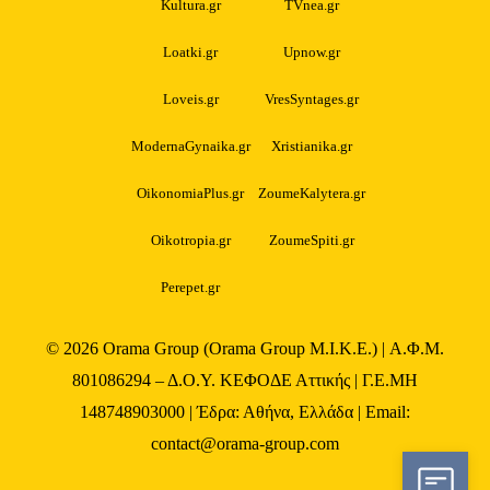
Kultura.gr
TVnea.gr
Loatki.gr
Upnow.gr
Loveis.gr
VresSyntages.gr
ModernaGynaika.gr
Xristianika.gr
OikonomiaPlus.gr
ZoumeKalytera.gr
Oikotropia.gr
ZoumeSpiti.gr
Perepet.gr
© 2026
Orama Group
(Orama Group Μ.Ι.Κ.Ε.) | Α.Φ.Μ.
801086294 – Δ.Ο.Υ. ΚΕΦΟΔΕ Αττικής | Γ.Ε.ΜΗ
148748903000 | Έδρα: Αθήνα, Ελλάδα | Email:
contact@orama-group.com