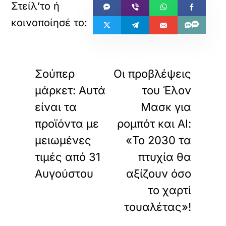
«
»
ΠΡΟΗΓΟΥΜΕΝΟ
ΕΠΟΜΕΝΟ
Σούπερ
Οι προβλέψεις
μάρκετ: Αυτά
του Έλον
είναι τα
Μασκ για
προϊόντα με
ρομπότ και ΑΙ:
μειωμένες
«Το 2030 τα
τιμές από 31
πτυχία θα
Αυγούστου
αξίζουν όσο
το χαρτί
τουαλέτας»!