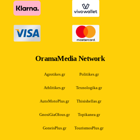
OramaMedia Network
Agrotikes.gr
Politikes.gr
Athlitikes.gr
Texnologika.gr
AutoMotoPlus.gr
Thisishellas.gr
GnosiGiaOlous.gr
Topikanea.gr
GoneisPlus.gr
TourismosPlus.gr