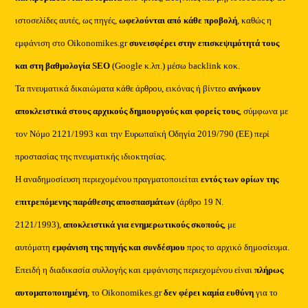
ιστοσελίδες αυτές, ως πηγές,
ωφελούνται από κάθε προβολή
, καθώς η
εμφάνιση στο Oikonomikes.gr
συνεισφέρει στην επισκεψιμότητά τους
και στη βαθμολογία SEO
(Google κ.λπ.) μέσω backlink κοκ.
Τα πνευματικά δικαιώματα κάθε άρθρου, εικόνας ή βίντεο
ανήκουν
αποκλειστικά στους αρχικούς δημιουργούς και φορείς τους
, σύμφωνα με
τον Νόμο 2121/1993 και την Ευρωπαϊκή Οδηγία 2019/790 (ΕΕ) περί
προστασίας της πνευματικής ιδιοκτησίας.
Η αναδημοσίευση περιεχομένου πραγματοποιείται
εντός των ορίων της
επιτρεπόμενης παράθεσης αποσπασμάτων
(άρθρο 19 Ν.
2121/1993),
αποκλειστικά για ενημερωτικούς σκοπούς
, με
αυτόματη
εμφάνιση της πηγής και συνδέσμου
προς το αρχικό δημοσίευμα.
Επειδή η διαδικασία συλλογής και εμφάνισης περιεχομένου είναι
πλήρως
αυτοματοποιημένη
, το Oikonomikes.gr
δεν φέρει καμία ευθύνη
για το