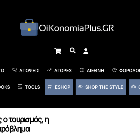
Cart
Αναζήτηση
TO
ΑΠΌΨΕΙΣ
ΑΓΟΡΈΣ
ΔΙΕΘΝΉ
ΦΟΡΟΛΟΓ
OOKS
TOOLS
ESHOP
SHOP THE STYLE
 ο τουρισμός, η
 πρόβλημα