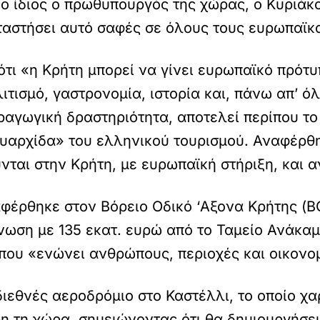
ο ίδιος ο πρωθυπουργός της χώρας, ο Κυριάκ
αταστήσει αυτό σαφές σε όλους τους ευρωπαϊκ
ότι «η Κρήτη μπορεί να γίνει ευρωπαϊκό πρότυ
λιτισμό, γαστρονομία, ιστορία και, πάνω απ’ 
αραγωγική δραστηριότητα, αποτελεί περίπου τ
ναυαρχίδα» του ελληνικού τουρισμού. Αναφέρθ
νται στην Κρήτη, με ευρωπαϊκή στήριξη, και α
αφέρθηκε στον Βόρειο Οδικό ‘Αξονα Κρήτης (Β
νωση με 135 εκατ. ευρώ από το Ταμείο Ανάκαμ
που «ενώνει ανθρώπους, περιοχές και οικονομ
ιεθνές αεροδρόμιο στο Καστέλλι, το οποίο χα
η τη χώρα, σημειώνοντας ότι θα δημιουργήσει