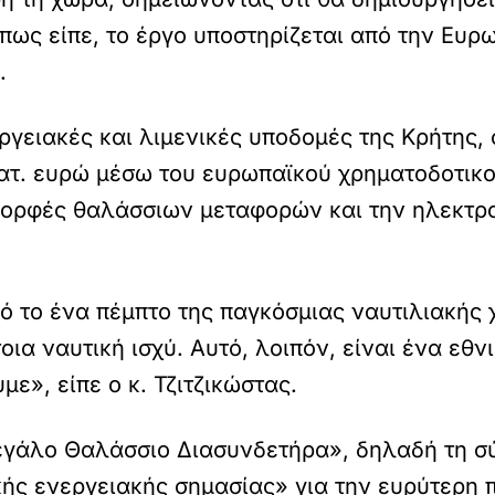
Όπως είπε, το έργο υποστηρίζεται από την Ευ
.
ργειακές και λιμενικές υποδομές της Κρήτης, 
κατ. ευρώ μέσω του ευρωπαϊκού χρηματοδοτικ
 μορφές θαλάσσιων μεταφορών και την ηλεκτρ
 το ένα πέμπτο της παγκόσμιας ναυτιλιακής 
ια ναυτική ισχύ. Αυτό, λοιπόν, είναι ένα εθν
ε», είπε ο κ. Τζιτζικώστας.
γάλο Θαλάσσιο Διασυνδετήρα», δηλαδή τη σύ
κής ενεργειακής σημασίας» για την ευρύτερη 