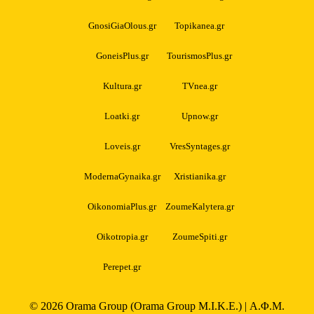
GnosiGiaOlous.gr
Topikanea.gr
GoneisPlus.gr
TourismosPlus.gr
Kultura.gr
TVnea.gr
Loatki.gr
Upnow.gr
Loveis.gr
VresSyntages.gr
ModernaGynaika.gr
Xristianika.gr
OikonomiaPlus.gr
ZoumeKalytera.gr
Oikotropia.gr
ZoumeSpiti.gr
Perepet.gr
© 2026
Orama Group
(Orama Group Μ.Ι.Κ.Ε.) | Α.Φ.Μ.