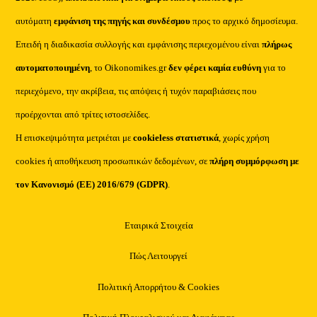
αυτόματη
εμφάνιση της πηγής και συνδέσμου
προς το αρχικό δημοσίευμα.
Επειδή η διαδικασία συλλογής και εμφάνισης περιεχομένου είναι
πλήρως
αυτοματοποιημένη
, το Oikonomikes.gr
δεν φέρει καμία ευθύνη
για το
περιεχόμενο, την ακρίβεια, τις απόψεις ή τυχόν παραβιάσεις που
προέρχονται από τρίτες ιστοσελίδες.
Η επισκεψιμότητα μετριέται με
cookieless στατιστικά
, χωρίς χρήση
cookies ή αποθήκευση προσωπικών δεδομένων, σε
πλήρη συμμόρφωση με
τον Κανονισμό (ΕΕ) 2016/679 (GDPR)
.
Εταιρικά Στοιχεία
Πώς Λειτουργεί
Πολιτική Απορρήτου & Cookies