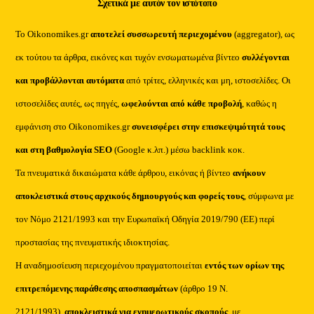
Σχετικά με αυτόν τον ιστότοπο
Το Oikonomikes.gr
αποτελεί συσσωρευτή περιεχομένου
(aggregator), ως
εκ τούτου τα άρθρα, εικόνες και τυχόν ενσωματωμένα βίντεο
συλλέγονται
και προβάλλονται αυτόματα
από τρίτες, ελληνικές και μη, ιστοσελίδες. Οι
ιστοσελίδες αυτές, ως πηγές,
ωφελούνται από κάθε προβολή
, καθώς η
εμφάνιση στο Oikonomikes.gr
συνεισφέρει στην επισκεψιμότητά τους
και στη βαθμολογία SEO
(Google κ.λπ.) μέσω backlink κοκ.
Τα πνευματικά δικαιώματα κάθε άρθρου, εικόνας ή βίντεο
ανήκουν
αποκλειστικά στους αρχικούς δημιουργούς και φορείς τους
, σύμφωνα με
τον Νόμο 2121/1993 και την Ευρωπαϊκή Οδηγία 2019/790 (ΕΕ) περί
προστασίας της πνευματικής ιδιοκτησίας.
Η αναδημοσίευση περιεχομένου πραγματοποιείται
εντός των ορίων της
επιτρεπόμενης παράθεσης αποσπασμάτων
(άρθρο 19 Ν.
2121/1993),
αποκλειστικά για ενημερωτικούς σκοπούς
, με