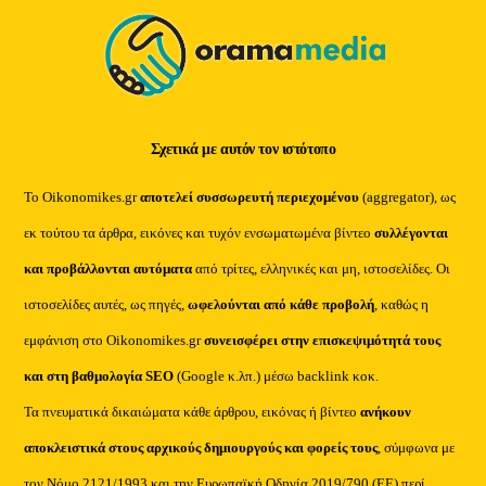
Σχετικά με αυτόν τον ιστότοπο
Το Oikonomikes.gr
αποτελεί συσσωρευτή περιεχομένου
(aggregator), ως
εκ τούτου τα άρθρα, εικόνες και τυχόν ενσωματωμένα βίντεο
συλλέγονται
και προβάλλονται αυτόματα
από τρίτες, ελληνικές και μη, ιστοσελίδες. Οι
ιστοσελίδες αυτές, ως πηγές,
ωφελούνται από κάθε προβολή
, καθώς η
εμφάνιση στο Oikonomikes.gr
συνεισφέρει στην επισκεψιμότητά τους
και στη βαθμολογία SEO
(Google κ.λπ.) μέσω backlink κοκ.
Τα πνευματικά δικαιώματα κάθε άρθρου, εικόνας ή βίντεο
ανήκουν
αποκλειστικά στους αρχικούς δημιουργούς και φορείς τους
, σύμφωνα με
τον Νόμο 2121/1993 και την Ευρωπαϊκή Οδηγία 2019/790 (ΕΕ) περί