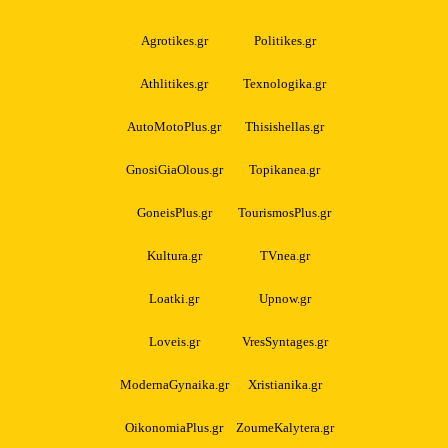
Agrotikes.gr
Politikes.gr
Athlitikes.gr
Texnologika.gr
AutoMotoPlus.gr
Thisishellas.gr
GnosiGiaOlous.gr
Topikanea.gr
GoneisPlus.gr
TourismosPlus.gr
Kultura.gr
TVnea.gr
Loatki.gr
Upnow.gr
Loveis.gr
VresSyntages.gr
ModernaGynaika.gr
Xristianika.gr
OikonomiaPlus.gr
ZoumeKalytera.gr