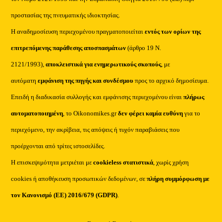
προστασίας της πνευματικής ιδιοκτησίας.
Η αναδημοσίευση περιεχομένου πραγματοποιείται
εντός των ορίων της
επιτρεπόμενης παράθεσης αποσπασμάτων
(άρθρο 19 Ν.
2121/1993),
αποκλειστικά για ενημερωτικούς σκοπούς
, με
αυτόματη
εμφάνιση της πηγής και συνδέσμου
προς το αρχικό δημοσίευμα.
Επειδή η διαδικασία συλλογής και εμφάνισης περιεχομένου είναι
πλήρως
αυτοματοποιημένη
, το Oikonomikes.gr
δεν φέρει καμία ευθύνη
για το
περιεχόμενο, την ακρίβεια, τις απόψεις ή τυχόν παραβιάσεις που
προέρχονται από τρίτες ιστοσελίδες.
Η επισκεψιμότητα μετριέται με
cookieless στατιστικά
, χωρίς χρήση
cookies ή αποθήκευση προσωπικών δεδομένων, σε
πλήρη συμμόρφωση με
τον Κανονισμό (ΕΕ) 2016/679 (GDPR)
.