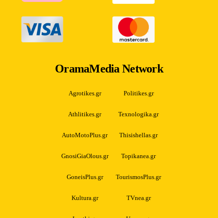
OramaMedia Network
Agrotikes.gr
Politikes.gr
Athlitikes.gr
Texnologika.gr
AutoMotoPlus.gr
Thisishellas.gr
GnosiGiaOlous.gr
Topikanea.gr
GoneisPlus.gr
TourismosPlus.gr
Kultura.gr
TVnea.gr