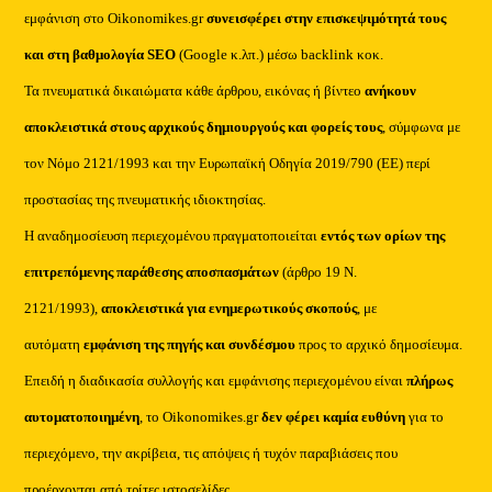
εμφάνιση στο Oikonomikes.gr
συνεισφέρει στην επισκεψιμότητά τους
και στη βαθμολογία SEO
(Google κ.λπ.) μέσω backlink κοκ.
Τα πνευματικά δικαιώματα κάθε άρθρου, εικόνας ή βίντεο
ανήκουν
αποκλειστικά στους αρχικούς δημιουργούς και φορείς τους
, σύμφωνα με
τον Νόμο 2121/1993 και την Ευρωπαϊκή Οδηγία 2019/790 (ΕΕ) περί
προστασίας της πνευματικής ιδιοκτησίας.
Η αναδημοσίευση περιεχομένου πραγματοποιείται
εντός των ορίων της
επιτρεπόμενης παράθεσης αποσπασμάτων
(άρθρο 19 Ν.
2121/1993),
αποκλειστικά για ενημερωτικούς σκοπούς
, με
αυτόματη
εμφάνιση της πηγής και συνδέσμου
προς το αρχικό δημοσίευμα.
Επειδή η διαδικασία συλλογής και εμφάνισης περιεχομένου είναι
πλήρως
αυτοματοποιημένη
, το Oikonomikes.gr
δεν φέρει καμία ευθύνη
για το
περιεχόμενο, την ακρίβεια, τις απόψεις ή τυχόν παραβιάσεις που
προέρχονται από τρίτες ιστοσελίδες.