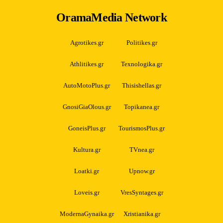
OramaMedia Network
Agrotikes.gr
Politikes.gr
Athlitikes.gr
Texnologika.gr
AutoMotoPlus.gr
Thisishellas.gr
GnosiGiaOlous.gr
Topikanea.gr
GoneisPlus.gr
TourismosPlus.gr
Kultura.gr
TVnea.gr
Loatki.gr
Upnow.gr
Loveis.gr
VresSyntages.gr
ModernaGynaika.gr
Xristianika.gr