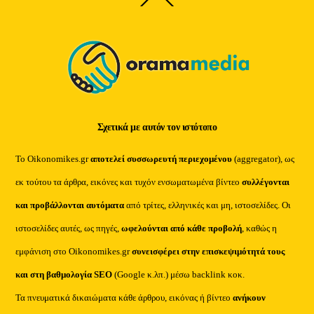
To
Top
Σχετικά με αυτόν τον ιστότοπο
Το Oikonomikes.gr
αποτελεί συσσωρευτή περιεχομένου
(aggregator), ως
εκ τούτου τα άρθρα, εικόνες και τυχόν ενσωματωμένα βίντεο
συλλέγονται
και προβάλλονται αυτόματα
από τρίτες, ελληνικές και μη, ιστοσελίδες. Οι
ιστοσελίδες αυτές, ως πηγές,
ωφελούνται από κάθε προβολή
, καθώς η
εμφάνιση στο Oikonomikes.gr
συνεισφέρει στην επισκεψιμότητά τους
και στη βαθμολογία SEO
(Google κ.λπ.) μέσω backlink κοκ.
Τα πνευματικά δικαιώματα κάθε άρθρου, εικόνας ή βίντεο
ανήκουν