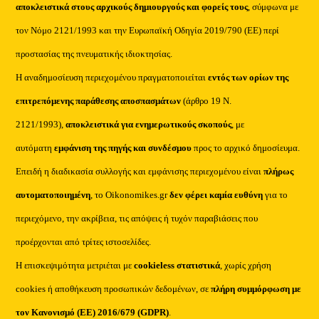
αποκλειστικά στους αρχικούς δημιουργούς και φορείς τους
, σύμφωνα με
τον Νόμο 2121/1993 και την Ευρωπαϊκή Οδηγία 2019/790 (ΕΕ) περί
προστασίας της πνευματικής ιδιοκτησίας.
Η αναδημοσίευση περιεχομένου πραγματοποιείται
εντός των ορίων της
επιτρεπόμενης παράθεσης αποσπασμάτων
(άρθρο 19 Ν.
2121/1993),
αποκλειστικά για ενημερωτικούς σκοπούς
, με
αυτόματη
εμφάνιση της πηγής και συνδέσμου
προς το αρχικό δημοσίευμα.
Επειδή η διαδικασία συλλογής και εμφάνισης περιεχομένου είναι
πλήρως
αυτοματοποιημένη
, το Oikonomikes.gr
δεν φέρει καμία ευθύνη
για το
περιεχόμενο, την ακρίβεια, τις απόψεις ή τυχόν παραβιάσεις που
προέρχονται από τρίτες ιστοσελίδες.
Η επισκεψιμότητα μετριέται με
cookieless στατιστικά
, χωρίς χρήση
cookies ή αποθήκευση προσωπικών δεδομένων, σε
πλήρη συμμόρφωση με
τον Κανονισμό (ΕΕ) 2016/679 (GDPR)
.