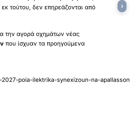
›
 εκ τούτου, δεν επηρεάζονται από
ια την αγορά οχημάτων νέας
ων
που ίσχυαν τα προηγούμενα
to-2027-poia-ilektrika-synexizoun-na-apallasso
»
ΕΠΟΜΕΝΟ