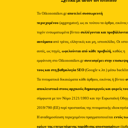
Σχετικά με αυτόν τον ιστότοπο
Το Oikonomikes.gr
αποτελεί συσσωρευτή
περιεχομένου
(aggregator), ως εκ τούτου τα άρθρα, εικόνες 
τυχόν ενσωματωμένα βίντεο
συλλέγονται και προβάλλοντα
αυτόματα
από τρίτες, ελληνικές και μη, ιστοσελίδες. Οι ιστ
αυτές, ως πηγές,
ωφελούνται από κάθε προβολή
, καθώς η
εμφάνιση στο Oikonomikes.gr
συνεισφέρει στην επισκεψι
τους και στη βαθμολογία SEO
(Google κ.λπ.) μέσω backli
Τα πνευματικά δικαιώματα κάθε άρθρου, εικόνας ή βίντεο
α
αποκλειστικά στους αρχικούς δημιουργούς και φορείς το
σύμφωνα με τον Νόμο 2121/1993 και την Ευρωπαϊκή Οδηγ
2019/790 (ΕΕ) περί προστασίας της πνευματικής ιδιοκτησία
Η αναδημοσίευση περιεχομένου πραγματοποιείται
εντός τω
ορίων της επιτρεπόμενης παράθεσης αποσπασμάτων
(άρθ