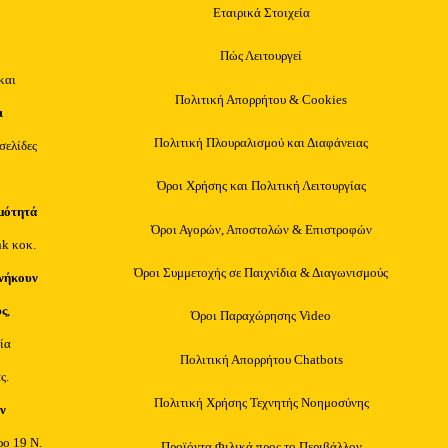
Εταιρικά Στοιχεία
Πώς Λειτουργεί
και
Πολιτική Απορρήτου & Cookies
ι
Πολιτική Πλουραλισμού και Διαφάνειας
οσελίδες
Όροι Χρήσης και Πολιτική Λειτουργίας
μότητά
Όροι Αγορών, Αποστολών & Επιστροφών
nk κοκ.
Όροι Συμμετοχής σε Παιχνίδια & Διαγωνισμούς
νήκουν
υς
,
Όροι Παραχώρησης Video
ία
Πολιτική Απορρήτου Chatbots
ς.
Πολιτική Χρήσης Τεχνητής Νοημοσύνης
ν
ρο 19 Ν.
Προϊόντα Φιλικά προς το Περιβάλλον