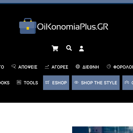
Cart
Αναζήτηση
TO
ΑΠΌΨΕΙΣ
ΑΓΟΡΈΣ
ΔΙΕΘΝΉ
ΦΟΡΟΛΟΓ
OOKS
TOOLS
ESHOP
SHOP THE STYLE