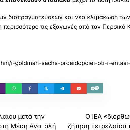
να επανέλθουν σταδιακά
μέχρι τα τέλη Ιουλίο
των διαπραγματεύσεων και νέα κλιμάκωση τω
περισσότερο τις εξαγωγές από τον Περσικό Κό
thni/i-goldman-sachs-proeidopoiei-oti-i-entas
λαιου μετά την
O IEA «διορθώ
στη Μέση Ανατολή
ζήτηση πετρελαίου 