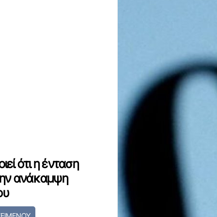
εί ότι η ένταση
 την ανάκαμψη
ου
ΚΕΙΜΕΝΟΥ