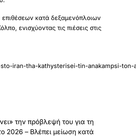
υ.
ν επιθέσεων κατά δεξαμενόπλοιων
λπο, ενισχύοντας τις πιέσεις στις
i-sto-iran-tha-kathysterisei-tin-anakampsi-to
»
ΕΠΟΜΕΝΟ
νει» την πρόβλεψή του για τη
το 2026 – Βλέπει μείωση κατά