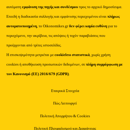
αυτόματη
εμφάνιση της πηγής και συνδέσμου
προς το αρχικό δημοσίευμα.
Επειδή η διαδικασία συλλογής και εμφάνισης περιεχομένου είναι
πλήρως
αυτοματοποιημένη
, το Oikonomikes.gr
δεν φέρει καμία ευθύνη
για το
περιεχόμενο, την ακρίβεια, τις απόψεις ή τυχόν παραβιάσεις που
προέρχονται από τρίτες ιστοσελίδες.
Η επισκεψιμότητα μετριέται με
cookieless στατιστικά
, χωρίς χρήση
cookies ή αποθήκευση προσωπικών δεδομένων, σε
πλήρη συμμόρφωση με
τον Κανονισμό (ΕΕ) 2016/679 (GDPR)
.
Εταιρικά Στοιχεία
Πώς Λειτουργεί
Πολιτική Απορρήτου & Cookies
Πολιτική Πλουραλισμού και Διαφάνειας