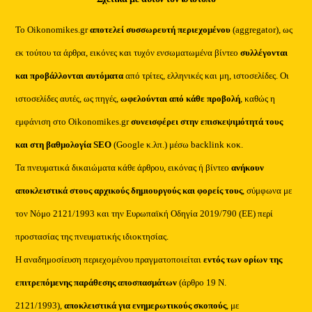
Το Oikonomikes.gr
αποτελεί συσσωρευτή περιεχομένου
(aggregator), ως
εκ τούτου τα άρθρα, εικόνες και τυχόν ενσωματωμένα βίντεο
συλλέγονται
και προβάλλονται αυτόματα
από τρίτες, ελληνικές και μη, ιστοσελίδες. Οι
ιστοσελίδες αυτές, ως πηγές,
ωφελούνται από κάθε προβολή
, καθώς η
εμφάνιση στο Oikonomikes.gr
συνεισφέρει στην επισκεψιμότητά τους
και στη βαθμολογία SEO
(Google κ.λπ.) μέσω backlink κοκ.
Τα πνευματικά δικαιώματα κάθε άρθρου, εικόνας ή βίντεο
ανήκουν
αποκλειστικά στους αρχικούς δημιουργούς και φορείς τους
, σύμφωνα με
τον Νόμο 2121/1993 και την Ευρωπαϊκή Οδηγία 2019/790 (ΕΕ) περί
προστασίας της πνευματικής ιδιοκτησίας.
Η αναδημοσίευση περιεχομένου πραγματοποιείται
εντός των ορίων της
επιτρεπόμενης παράθεσης αποσπασμάτων
(άρθρο 19 Ν.
2121/1993),
αποκλειστικά για ενημερωτικούς σκοπούς
, με