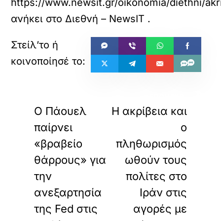
https://www.newsit.gr/oikonomia/diethni/akr
ανήκει στο
Διεθνή – NewsIT
.
«
»
ΠΡΟΗΓΟΥΜΕΝΟ
ΕΠΟΜΕΝΟ
Ο Πάουελ
Η ακρίβεια και
παίρνει
ο
«βραβείο
πληθωρισμός
θάρρους» για
ωθούν τους
την
πολίτες στο
ανεξαρτησία
Ιράν στις
της Fed στις
αγορές με