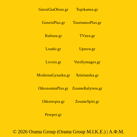
GnosiGiaOlous.gr
Topikanea.gr
GoneisPlus.gr
TourismosPlus.gr
Kultura.gr
TVnea.gr
Loatki.gr
Upnow.gr
Loveis.gr
VresSyntages.gr
ModernaGynaika.gr
Xristianika.gr
OikonomiaPlus.gr
ZoumeKalytera.gr
Oikotropia.gr
ZoumeSpiti.gr
Perepet.gr
© 2026
Orama Group
(Orama Group Μ.Ι.Κ.Ε.) | Α.Φ.Μ.