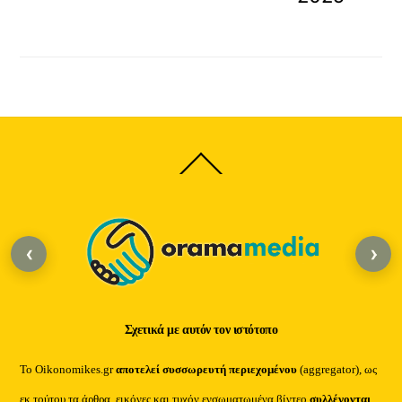
Back
To
Top
‹
›
Σχετικά με αυτόν τον ιστότοπο
Το Oikonomikes.gr
αποτελεί συσσωρευτή περιεχομένου
(aggregator), ως
εκ τούτου τα άρθρα, εικόνες και τυχόν ενσωματωμένα βίντεο
συλλέγονται