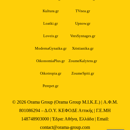
Kultura.gr
TVnea.gr
Loatki.gr
Upnow.gr
Loveis.gr
VresSyntages.gr
ModernaGynaika.gr
Xristianika.gr
OikonomiaPlus.gr
ZoumeKalytera.gr
Oikotropia.gr
ZoumeSpiti.gr
Perepet.gr
© 2026
Orama Group
(Orama Group Μ.Ι.Κ.Ε.) | Α.Φ.Μ.
801086294 – Δ.Ο.Υ. ΚΕΦΟΔΕ Αττικής | Γ.Ε.ΜΗ
148748903000 | Έδρα: Αθήνα, Ελλάδα | Email:
contact@orama-group.com