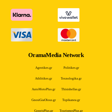
OramaMedia Network
Agrotikes.gr
Politikes.gr
Athlitikes.gr
Texnologika.gr
AutoMotoPlus.gr
Thisishellas.gr
GnosiGiaOlous.gr
Topikanea.gr
GoneisPlus.gr
TourismosPlus.gr