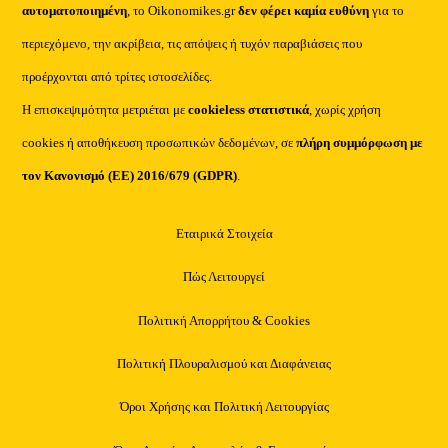
αυτοματοποιημένη
, το Oikonomikes.gr
δεν φέρει καμία ευθύνη
για το
περιεχόμενο, την ακρίβεια, τις απόψεις ή τυχόν παραβιάσεις που
προέρχονται από τρίτες ιστοσελίδες.
Η επισκεψιμότητα μετριέται με
cookieless στατιστικά
, χωρίς χρήση
cookies ή αποθήκευση προσωπικών δεδομένων, σε
πλήρη συμμόρφωση με
τον Κανονισμό (ΕΕ) 2016/679 (GDPR)
.
Εταιρικά Στοιχεία
Πώς Λειτουργεί
Πολιτική Απορρήτου & Cookies
Πολιτική Πλουραλισμού και Διαφάνειας
Όροι Χρήσης και Πολιτική Λειτουργίας