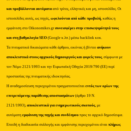
και προβάλλονται αυτόματα
από τρίτες, ελληνικές και μη, ιστοσελίδες. Οι
ιστοσελίδες αυτές, ως πηγές,
ωφελούνται από κάθε προβολή
, καθώς η
εμφάνιση στο Oikonomikes.gr
συνεισφέρει στην επισκεψιμότητά τους
και στη βαθμολογία SEO
(Google κ.λπ.) μέσω backlink κοκ.
Τα πνευματικά δικαιώματα κάθε άρθρου, εικόνας ή βίντεο
ανήκουν
αποκλειστικά στους αρχικούς δημιουργούς και φορείς τους
, σύμφωνα με
τον Νόμο 2121/1993 και την Ευρωπαϊκή Οδηγία 2019/790 (ΕΕ) περί
προστασίας της πνευματικής ιδιοκτησίας.
Η αναδημοσίευση περιεχομένου πραγματοποιείται
εντός των ορίων της
επιτρεπόμενης παράθεσης αποσπασμάτων
(άρθρο 19 Ν.
2121/1993),
αποκλειστικά για ενημερωτικούς σκοπούς
, με
αυτόματη
εμφάνιση της πηγής και συνδέσμου
προς το αρχικό δημοσίευμα.
Επειδή η διαδικασία συλλογής και εμφάνισης περιεχομένου είναι
πλήρως