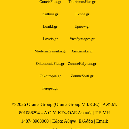
GoneisPlus.gr
TourismosPlus.gr
Kultura.gr
TVnea.gr
Loatki.gr
Upnow.gr
Loveis.gr
VresSyntages.gr
ModernaGynaika.gr
Xristianika.gr
OikonomiaPlus.gr
ZoumeKalytera.gr
Oikotropia.gr
ZoumeSpiti.gr
Perepet.gr
© 2026
Orama Group
(Orama Group Μ.Ι.Κ.Ε.) | Α.Φ.Μ.
801086294 – Δ.Ο.Υ. ΚΕΦΟΔΕ Αττικής | Γ.Ε.ΜΗ
148748903000 | Έδρα: Αθήνα, Ελλάδα | Email: