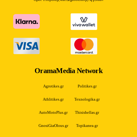
OramaMedia Network
Agrotikes.gr
Politikes.gr
Athlitikes.gr
Texnologika.gr
AutoMotoPlus.gr
Thisishellas.gr
GnosiGiaOlous.gr
Topikanea.gr