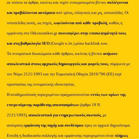
εκ τούτου τα άρθρα, εικόνες και τυχόν ενσωματωμένα βίντεο
συλλέγονται
και προβάλλονται αυτόματα
από τρίτες, ελληνικές και μη, ιστοσελίδες. Οι
ιστοσελίδες αυτές, ως πηγές,
ωφελούνται από κάθε προβολή
, καθώς η
εμφάνιση στο Oikonomikes.gr
συνεισφέρει στην επισκεψιμότητά τους
και στη βαθμολογία SEO
(Google κ.λπ.) μέσω backlink κοκ.
Τα πνευματικά δικαιώματα κάθε άρθρου, εικόνας ή βίντεο
ανήκουν
αποκλειστικά στους αρχικούς δημιουργούς και φορείς τους
, σύμφωνα με
τον Νόμο 2121/1993 και την Ευρωπαϊκή Οδηγία 2019/790 (ΕΕ) περί
προστασίας της πνευματικής ιδιοκτησίας.
Η αναδημοσίευση περιεχομένου πραγματοποιείται
εντός των ορίων της
επιτρεπόμενης παράθεσης αποσπασμάτων
(άρθρο 19 Ν.
2121/1993),
αποκλειστικά για ενημερωτικούς σκοπούς
, με
αυτόματη
εμφάνιση της πηγής και συνδέσμου
προς το αρχικό δημοσίευμα.
Επειδή η διαδικασία συλλογής και εμφάνισης περιεχομένου είναι
πλήρως