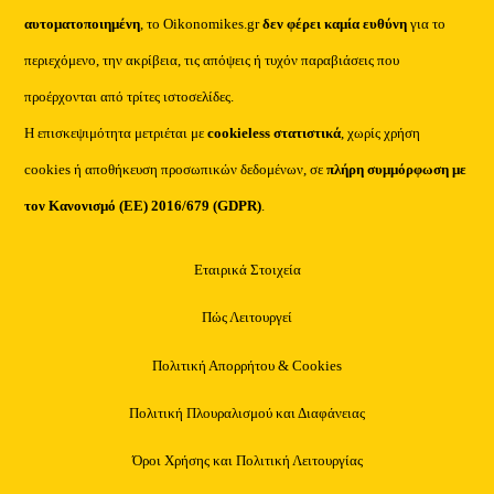
αυτοματοποιημένη
, το Oikonomikes.gr
δεν φέρει καμία ευθύνη
για το
περιεχόμενο, την ακρίβεια, τις απόψεις ή τυχόν παραβιάσεις που
προέρχονται από τρίτες ιστοσελίδες.
Η επισκεψιμότητα μετριέται με
cookieless στατιστικά
, χωρίς χρήση
cookies ή αποθήκευση προσωπικών δεδομένων, σε
πλήρη συμμόρφωση με
τον Κανονισμό (ΕΕ) 2016/679 (GDPR)
.
Εταιρικά Στοιχεία
Πώς Λειτουργεί
Πολιτική Απορρήτου & Cookies
Πολιτική Πλουραλισμού και Διαφάνειας
Όροι Χρήσης και Πολιτική Λειτουργίας