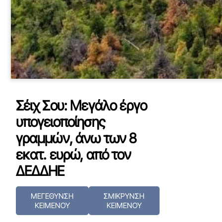
Σέιχ Σου: Μεγάλο έργο
υπογειοποίησης
γραμμών, άνω των 8
εκατ. ευρώ, από τον
ΔΕΔΔΗΕ
ΜΕΓΕΘΥΝΣΗ
ΣΜΙΚΡΥΝΣΗ
ΚΕΙΜΕΝΟΥ
ΚΕΙΜΕΝΟΥ