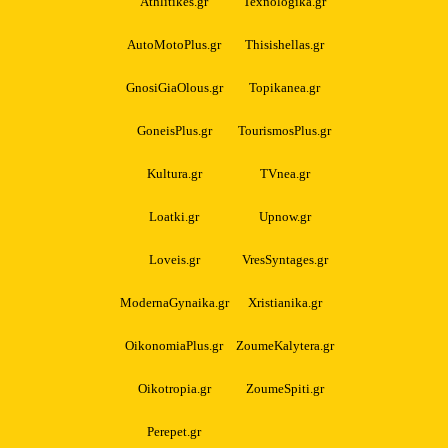
Athlitikes.gr
Texnologika.gr
AutoMotoPlus.gr
Thisishellas.gr
GnosiGiaOlous.gr
Topikanea.gr
GoneisPlus.gr
TourismosPlus.gr
Kultura.gr
TVnea.gr
Loatki.gr
Upnow.gr
Loveis.gr
VresSyntages.gr
ModernaGynaika.gr
Xristianika.gr
OikonomiaPlus.gr
ZoumeKalytera.gr
Oikotropia.gr
ZoumeSpiti.gr
Perepet.gr