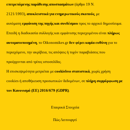
επιτρεπόμενης παράθεσης αποσπασμάτων
(άρθρο 19 Ν.
2121/1993),
αποκλειστικά για ενημερωτικούς σκοπούς
, με
αυτόματη
εμφάνιση της πηγής και συνδέσμου
προς το αρχικό δημοσίευμα.
Επειδή η διαδικασία συλλογής και εμφάνισης περιεχομένου είναι
πλήρως
αυτοματοποιημένη
, το Oikonomikes.gr
δεν φέρει καμία ευθύνη
για το
περιεχόμενο, την ακρίβεια, τις απόψεις ή τυχόν παραβιάσεις που
προέρχονται από τρίτες ιστοσελίδες.
Η επισκεψιμότητα μετριέται με
cookieless στατιστικά
, χωρίς χρήση
cookies ή αποθήκευση προσωπικών δεδομένων, σε
πλήρη συμμόρφωση με
τον Κανονισμό (ΕΕ) 2016/679 (GDPR)
.
Εταιρικά Στοιχεία
Πώς Λειτουργεί