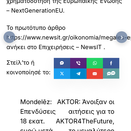
χρηματοδότηση της Ευρωπαϊκής Ένωσης
– NextGenerationEU.
Το πρωτότυπο άρθρο
‹
›
https://www.newsit.gr/oikonomia/megales-e
ανήκει στο
Επιχειρήσεις – NewsIT
.
«
»
ΠΡΟΗΓΟΥΜΕΝΟ
ΕΠΟΜΕΝΟ
Mondelēz:
AKTOR: Άνοιξαν οι
Επενδύσεις
αιτήσεις για το
18 εκατ.
AKTOR4TheFuture,
ευρώ μετά
το μεγαλύτερο