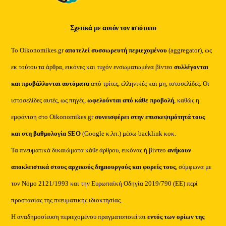
Σχετικά με αυτόν τον ιστότοπο
Το Oikonomikes.gr
αποτελεί συσσωρευτή περιεχομένου
(aggregator), ως
εκ τούτου τα άρθρα, εικόνες και τυχόν ενσωματωμένα βίντεο
συλλέγονται
και προβάλλονται αυτόματα
από τρίτες, ελληνικές και μη, ιστοσελίδες. Οι
ιστοσελίδες αυτές, ως πηγές,
ωφελούνται από κάθε προβολή
, καθώς η
εμφάνιση στο Oikonomikes.gr
συνεισφέρει στην επισκεψιμότητά τους
και στη βαθμολογία SEO
(Google κ.λπ.) μέσω backlink κοκ.
Τα πνευματικά δικαιώματα κάθε άρθρου, εικόνας ή βίντεο
ανήκουν
αποκλειστικά στους αρχικούς δημιουργούς και φορείς τους
, σύμφωνα με
τον Νόμο 2121/1993 και την Ευρωπαϊκή Οδηγία 2019/790 (ΕΕ) περί
προστασίας της πνευματικής ιδιοκτησίας.
Η αναδημοσίευση περιεχομένου πραγματοποιείται
εντός των ορίων της