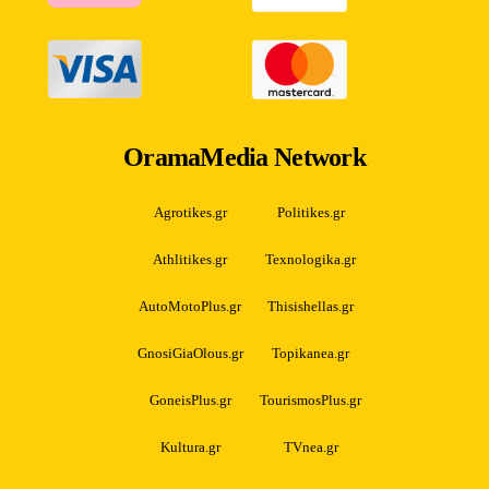
OramaMedia Network
Agrotikes.gr
Politikes.gr
Athlitikes.gr
Texnologika.gr
AutoMotoPlus.gr
Thisishellas.gr
GnosiGiaOlous.gr
Topikanea.gr
GoneisPlus.gr
TourismosPlus.gr
Kultura.gr
TVnea.gr