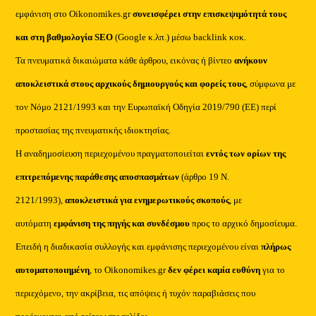
εμφάνιση στο Oikonomikes.gr
συνεισφέρει στην επισκεψιμότητά τους
και στη βαθμολογία SEO
(Google κ.λπ.) μέσω backlink κοκ.
Τα πνευματικά δικαιώματα κάθε άρθρου, εικόνας ή βίντεο
ανήκουν
αποκλειστικά στους αρχικούς δημιουργούς και φορείς τους
, σύμφωνα με
τον Νόμο 2121/1993 και την Ευρωπαϊκή Οδηγία 2019/790 (ΕΕ) περί
προστασίας της πνευματικής ιδιοκτησίας.
Η αναδημοσίευση περιεχομένου πραγματοποιείται
εντός των ορίων της
επιτρεπόμενης παράθεσης αποσπασμάτων
(άρθρο 19 Ν.
2121/1993),
αποκλειστικά για ενημερωτικούς σκοπούς
, με
αυτόματη
εμφάνιση της πηγής και συνδέσμου
προς το αρχικό δημοσίευμα.
Επειδή η διαδικασία συλλογής και εμφάνισης περιεχομένου είναι
πλήρως
αυτοματοποιημένη
, το Oikonomikes.gr
δεν φέρει καμία ευθύνη
για το
περιεχόμενο, την ακρίβεια, τις απόψεις ή τυχόν παραβιάσεις που