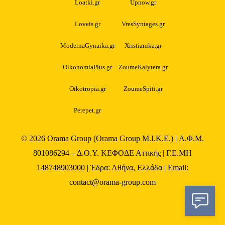
Loatki.gr
Upnow.gr
Loveis.gr
VresSyntages.gr
ModernaGynaika.gr
Xristianika.gr
OikonomiaPlus.gr
ZoumeKalytera.gr
Oikotropia.gr
ZoumeSpiti.gr
Perepet.gr
© 2026
Orama Group
(Orama Group Μ.Ι.Κ.Ε.) | Α.Φ.Μ.
801086294 – Δ.Ο.Υ. ΚΕΦΟΔΕ Αττικής | Γ.Ε.ΜΗ
148748903000 | Έδρα: Αθήνα, Ελλάδα | Email:
contact@orama-group.com