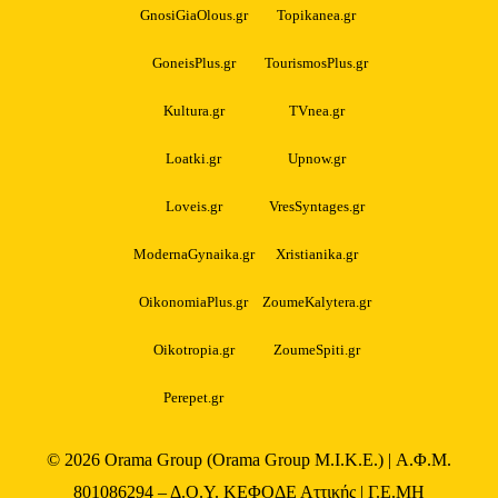
GnosiGiaOlous.gr
Topikanea.gr
GoneisPlus.gr
TourismosPlus.gr
Kultura.gr
TVnea.gr
Loatki.gr
Upnow.gr
Loveis.gr
VresSyntages.gr
ModernaGynaika.gr
Xristianika.gr
OikonomiaPlus.gr
ZoumeKalytera.gr
Oikotropia.gr
ZoumeSpiti.gr
Perepet.gr
© 2026
Orama Group
(Orama Group Μ.Ι.Κ.Ε.) | Α.Φ.Μ.
801086294 – Δ.Ο.Υ. ΚΕΦΟΔΕ Αττικής | Γ.Ε.ΜΗ