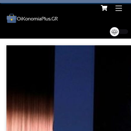
Cart
Skip
Me
to
content