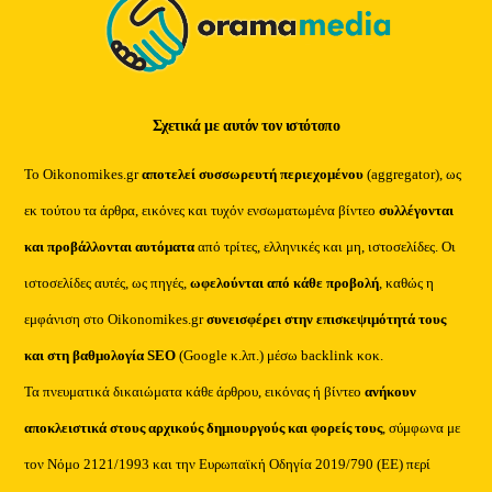
Σχετικά με αυτόν τον ιστότοπο
Το Oikonomikes.gr
αποτελεί συσσωρευτή περιεχομένου
(aggregator), ως
εκ τούτου τα άρθρα, εικόνες και τυχόν ενσωματωμένα βίντεο
συλλέγονται
και προβάλλονται αυτόματα
από τρίτες, ελληνικές και μη, ιστοσελίδες. Οι
ιστοσελίδες αυτές, ως πηγές,
ωφελούνται από κάθε προβολή
, καθώς η
εμφάνιση στο Oikonomikes.gr
συνεισφέρει στην επισκεψιμότητά τους
και στη βαθμολογία SEO
(Google κ.λπ.) μέσω backlink κοκ.
Τα πνευματικά δικαιώματα κάθε άρθρου, εικόνας ή βίντεο
ανήκουν
αποκλειστικά στους αρχικούς δημιουργούς και φορείς τους
, σύμφωνα με
τον Νόμο 2121/1993 και την Ευρωπαϊκή Οδηγία 2019/790 (ΕΕ) περί