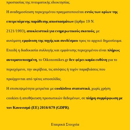
προστασίας της πνευματικής ιδιοκτησίας.
Η αναδημοσίευση περιεχομένου πραγματοποιείται
εντός των ορίων της
επιτρεπόμενης παράθεσης αποσπασμάτων
(άρθρο 19 Ν.
2121/1993),
αποκλειστικά για ενημερωτικούς σκοπούς
, με
αυτόματη
εμφάνιση της πηγής και συνδέσμου
προς το αρχικό δημοσίευμα.
Επειδή η διαδικασία συλλογής και εμφάνισης περιεχομένου είναι
πλήρως
αυτοματοποιημένη
, το Oikonomikes.gr
δεν φέρει καμία ευθύνη
για το
περιεχόμενο, την ακρίβεια, τις απόψεις ή τυχόν παραβιάσεις που
προέρχονται από τρίτες ιστοσελίδες.
Η επισκεψιμότητα μετριέται με
cookieless στατιστικά
, χωρίς χρήση
cookies ή αποθήκευση προσωπικών δεδομένων, σε
πλήρη συμμόρφωση με
τον Κανονισμό (ΕΕ) 2016/679 (GDPR)
.
Εταιρικά Στοιχεία