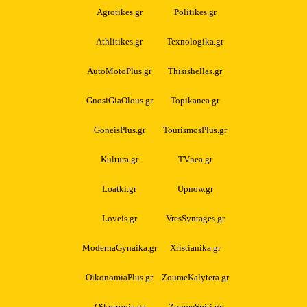
Agrotikes.gr
Politikes.gr
Athlitikes.gr
Texnologika.gr
AutoMotoPlus.gr
Thisishellas.gr
GnosiGiaOlous.gr
Topikanea.gr
GoneisPlus.gr
TourismosPlus.gr
Kultura.gr
TVnea.gr
Loatki.gr
Upnow.gr
Loveis.gr
VresSyntages.gr
ModernaGynaika.gr
Xristianika.gr
OikonomiaPlus.gr
ZoumeKalytera.gr
Oikotropia.gr
ZoumeSpiti.gr