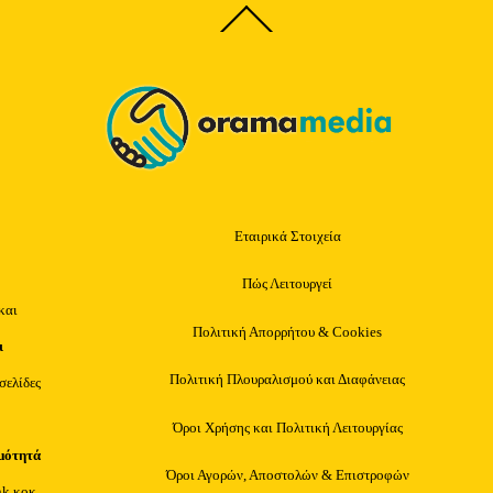
Back
To
Top
Εταιρικά Στοιχεία
Πώς Λειτουργεί
και
Πολιτική Απορρήτου & Cookies
ι
Πολιτική Πλουραλισμού και Διαφάνειας
οσελίδες
Όροι Χρήσης και Πολιτική Λειτουργίας
μότητά
Όροι Αγορών, Αποστολών & Επιστροφών
nk κοκ.