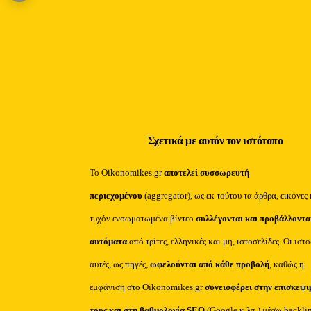
Σχετικά με αυτόν τον ιστότοπο
Το Oikonomikes.gr
αποτελεί συσσωρευτή
περιεχομένου
(aggregator), ως εκ τούτου τα άρθρα, εικόνες 
τυχόν ενσωματωμένα βίντεο
συλλέγονται και προβάλλοντα
αυτόματα
από τρίτες, ελληνικές και μη, ιστοσελίδες. Οι ιστ
αυτές, ως πηγές,
ωφελούνται από κάθε προβολή
, καθώς η
εμφάνιση στο Oikonomikes.gr
συνεισφέρει στην επισκεψι
τους και στη βαθμολογία SEO
(Google κ.λπ.) μέσω backli