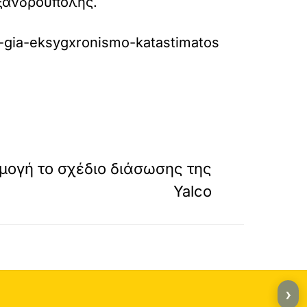
εξανδρούπολης.
at-gia-eksygxronismo-katastimatos
»
ΕΠΟΜΕΝΟ
μογή το σχέδιο διάσωσης της
Yalco
›