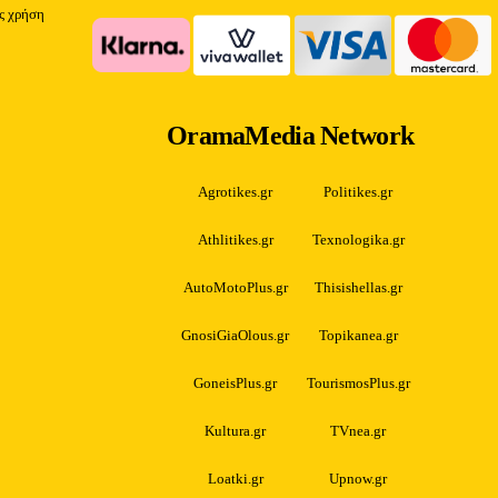
ίς χρήση
OramaMedia Network
Agrotikes.gr
Politikes.gr
Athlitikes.gr
Texnologika.gr
AutoMotoPlus.gr
Thisishellas.gr
GnosiGiaOlous.gr
Topikanea.gr
GoneisPlus.gr
TourismosPlus.gr
Kultura.gr
TVnea.gr
Loatki.gr
Upnow.gr