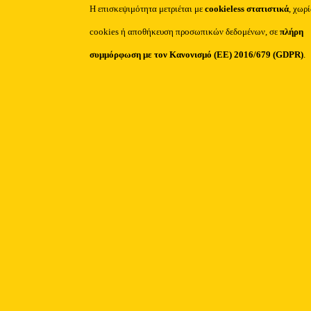
Η επισκεψιμότητα μετριέται με
cookieless στατιστικά
, χωρ
cookies ή αποθήκευση προσωπικών δεδομένων, σε
πλήρη
συμμόρφωση με τον Κανονισμό (ΕΕ) 2016/679 (GDPR)
.