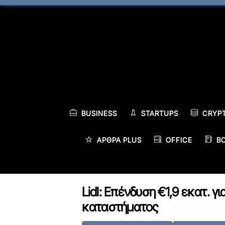
Skip
to
content
BUSINESS
STARTUPS
CRYP
ΆΡΘΡΑ PLUS
OFFICE
B
Lidl: Επένδυση €1,9 εκατ. 
καταστήματος