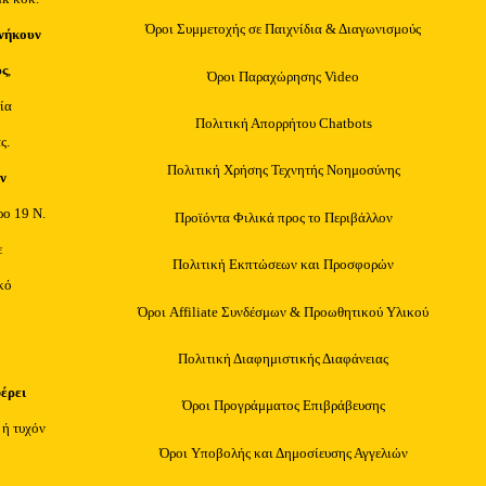
Όροι Συμμετοχής σε Παιχνίδια & Διαγωνισμούς
νήκουν
υς
,
Όροι Παραχώρησης Video
ία
Πολιτική Απορρήτου Chatbots
ς.
Πολιτική Χρήσης Τεχνητής Νοημοσύνης
ν
ρο 19 Ν.
Προϊόντα Φιλικά προς το Περιβάλλον
ε
Πολιτική Εκπτώσεων και Προσφορών
κό
Όροι Affiliate Συνδέσμων & Προωθητικού Υλικού
Πολιτική Διαφημιστικής Διαφάνειας
φέρει
Όροι Προγράμματος Επιβράβευσης
 ή τυχόν
Όροι Υποβολής και Δημοσίευσης Αγγελιών