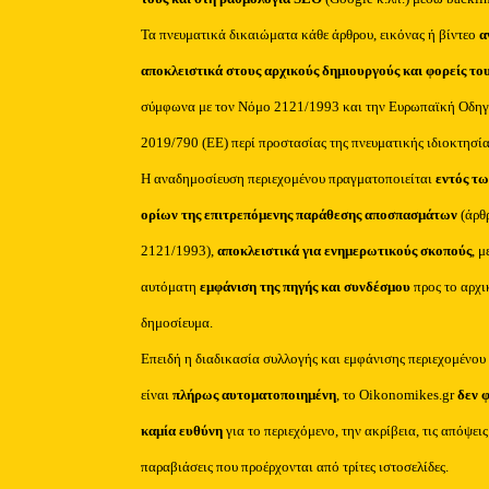
Τα πνευματικά δικαιώματα κάθε άρθρου, εικόνας ή βίντεο
α
αποκλειστικά στους αρχικούς δημιουργούς και φορείς το
σύμφωνα με τον Νόμο 2121/1993 και την Ευρωπαϊκή Οδηγ
2019/790 (ΕΕ) περί προστασίας της πνευματικής ιδιοκτησία
Η αναδημοσίευση περιεχομένου πραγματοποιείται
εντός τω
ορίων της επιτρεπόμενης παράθεσης αποσπασμάτων
(άρθ
2121/1993),
αποκλειστικά για ενημερωτικούς σκοπούς
, μ
αυτόματη
εμφάνιση της πηγής και συνδέσμου
προς το αρχι
δημοσίευμα.
Επειδή η διαδικασία συλλογής και εμφάνισης περιεχομένου
είναι
πλήρως αυτοματοποιημένη
, το Oikonomikes.gr
δεν 
καμία ευθύνη
για το περιεχόμενο, την ακρίβεια, τις απόψεις
παραβιάσεις που προέρχονται από τρίτες ιστοσελίδες.