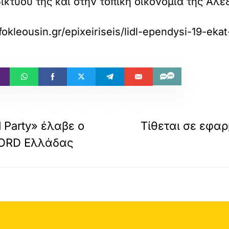
ικτύου της και στην τοπική οικονομία της Αλ
okleousin.gr/epixeiriseis/lidl-ependysi-19-ek
 Party» έλαβε ο
Τίθεται σε εφαρ
NORD Ελλάδας