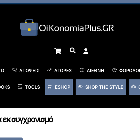
Cart
Αναζήτηση
TO
ΑΠΌΨΕΙΣ
ΑΓΟΡΈΣ
ΔΙΕΘΝΉ
ΦΟΡΟΛΟΓ
OOKS
TOOLS
ESHOP
SHOP THE STYLE
για εκσυγχρονισμό