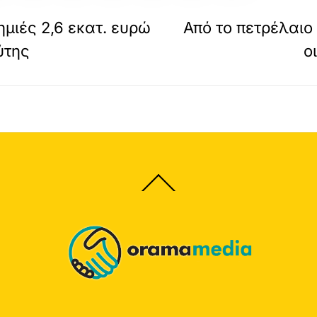
ημιές 2,6 εκατ. ευρώ
Από το πετρέλαιο
ύτης
ο
Back
To
Top