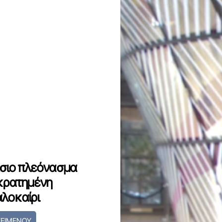
άσιο πλεόνασμα
γκρατημένη
καλοκαίρι
ΚΕΙΜΕΝΟΥ