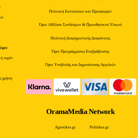
ε
Πολιτική Εκπτώσεων και Προσφορών
κό
Όροι Affiliate Συνδέσμων & Προωθητικού Υλικού
Πολιτική Διαφημιστικής Διαφάνειας
φέρει
Όροι Προγράμματος Επιβράβευσης
 ή τυχόν
Όροι Υποβολής και Δημοσίευσης Αγγελιών
ίς χρήση
OramaMedia Network
Agrotikes.gr
Politikes.gr