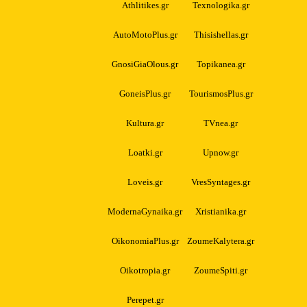
Athlitikes.gr
Texnologika.gr
AutoMotoPlus.gr
Thisishellas.gr
GnosiGiaOlous.gr
Topikanea.gr
GoneisPlus.gr
TourismosPlus.gr
Kultura.gr
TVnea.gr
Loatki.gr
Upnow.gr
Loveis.gr
VresSyntages.gr
ModernaGynaika.gr
Xristianika.gr
OikonomiaPlus.gr
ZoumeKalytera.gr
Oikotropia.gr
ZoumeSpiti.gr
Perepet.gr