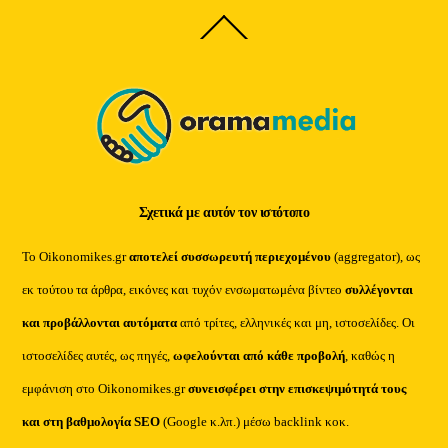
Back
To
Top
Σχετικά με αυτόν τον ιστότοπο
Το Oikonomikes.gr
αποτελεί συσσωρευτή περιεχομένου
(aggregator), ως
εκ τούτου τα άρθρα, εικόνες και τυχόν ενσωματωμένα βίντεο
συλλέγονται
και προβάλλονται αυτόματα
από τρίτες, ελληνικές και μη, ιστοσελίδες. Οι
ιστοσελίδες αυτές, ως πηγές,
ωφελούνται από κάθε προβολή
, καθώς η
εμφάνιση στο Oikonomikes.gr
συνεισφέρει στην επισκεψιμότητά τους
και στη βαθμολογία SEO
(Google κ.λπ.) μέσω backlink κοκ.