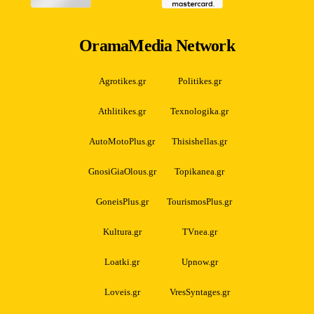
OramaMedia Network
Agrotikes.gr
Politikes.gr
Athlitikes.gr
Texnologika.gr
AutoMotoPlus.gr
Thisishellas.gr
GnosiGiaOlous.gr
Topikanea.gr
GoneisPlus.gr
TourismosPlus.gr
Kultura.gr
TVnea.gr
Loatki.gr
Upnow.gr
Loveis.gr
VresSyntages.gr