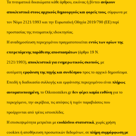
Τα πνευματικά δικαιώματα κάθε άρθρου, εικόνας ή βίντεο
ανήκουν
αποκλειστικά στους αρχικούς δημιουργούς και φορείς τους
, σύμφωνα με
τον Νόμο 2121/1993 και την Ευρωπαϊκή Οδηγία 2019/790 (ΕΕ) περί
προστασίας της πνευματικής ιδιοκτησίας.
Η αναδημοσίευση περιεχομένου πραγματοποιείται
εντός των ορίων της
επιτρεπόμενης παράθεσης αποσπασμάτων
(άρθρο 19 Ν.
2121/1993),
αποκλειστικά για ενημερωτικούς σκοπούς
, με
αυτόματη
εμφάνιση της πηγής και συνδέσμου
προς το αρχικό δημοσίευμα.
Επειδή η διαδικασία συλλογής και εμφάνισης περιεχομένου είναι
πλήρως
αυτοματοποιημένη
, το Oikonomikes.gr
δεν φέρει καμία ευθύνη
για το
περιεχόμενο, την ακρίβεια, τις απόψεις ή τυχόν παραβιάσεις που
προέρχονται από τρίτες ιστοσελίδες.
Η επισκεψιμότητα μετριέται με
cookieless στατιστικά
, χωρίς χρήση
cookies ή αποθήκευση προσωπικών δεδομένων, σε
πλήρη συμμόρφωση με