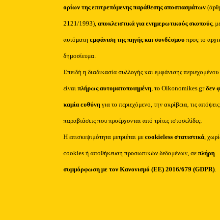
ορίων της επιτρεπόμενης παράθεσης αποσπασμάτων
(άρθ
2121/1993),
αποκλειστικά για ενημερωτικούς σκοπούς
, μ
αυτόματη
εμφάνιση της πηγής και συνδέσμου
προς το αρχι
δημοσίευμα.
Επειδή η διαδικασία συλλογής και εμφάνισης περιεχομένου
είναι
πλήρως αυτοματοποιημένη
, το Oikonomikes.gr
δεν 
καμία ευθύνη
για το περιεχόμενο, την ακρίβεια, τις απόψεις
παραβιάσεις που προέρχονται από τρίτες ιστοσελίδες.
Η επισκεψιμότητα μετριέται με
cookieless στατιστικά
, χωρ
cookies ή αποθήκευση προσωπικών δεδομένων, σε
πλήρη
συμμόρφωση με τον Κανονισμό (ΕΕ) 2016/679 (GDPR)
.