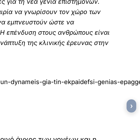
ς για τη νέα γενιά επιστημόνων.
αιρία να γνωρίσουν τον χώρο των
 να εμπνευστούν ώστε να
 Η επένδυση στους ανθρώπους είναι
ανάπτυξη της κλινικής έρευνας στην
un-dynameis-gia-tin-ekpaidefsi-genias-epaggel
›
»
ΕΠΟΜΕΝΟ
ρινό άγχος των γονέων και η