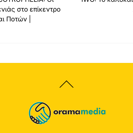
ενιάς στο επίκεντρο
αι Ποτών |
Back
To
Top