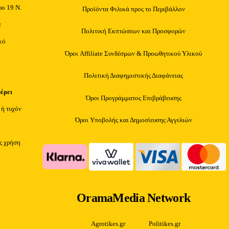
ρο 19 Ν.
Προϊόντα Φιλικά προς το Περιβάλλον
ε
Πολιτική Εκπτώσεων και Προσφορών
κό
Όροι Affiliate Συνδέσμων & Προωθητικού Υλικού
Πολιτική Διαφημιστικής Διαφάνειας
φέρει
Όροι Προγράμματος Επιβράβευσης
 ή τυχόν
Όροι Υποβολής και Δημοσίευσης Αγγελιών
ίς χρήση
OramaMedia Network
Agrotikes.gr
Politikes.gr