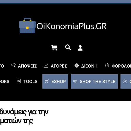
Cart
Αναζήτηση
TO
ΑΠΌΨΕΙΣ
ΑΓΟΡΈΣ
ΔΙΕΘΝΉ
ΦΟΡΟΛΟΓ
OOKS
TOOLS
ESHOP
SHOP THE STYLE
υνάμεις για την
ματιών της