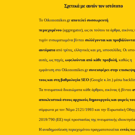
Σχετικά με αυτόν τον ιστότοπο
Το Oikonomikes.gr
αποτελεί συσσωρευτή
περιεχομένου
(aggregator), ως εκ τούτου τα άρθρα, εικόνες 
τυχόν ενσωματωμένα βίντεο
συλλέγονται και προβάλλοντα
αυτόματα
από τρίτες, ελληνικές και μη, ιστοσελίδες. Οι ιστ
αυτές, ως πηγές,
ωφελούνται από κάθε προβολή
, καθώς η
εμφάνιση στο Oikonomikes.gr
συνεισφέρει στην επισκεψι
τους και στη βαθμολογία SEO
(Google κ.λπ.) μέσω backli
Τα πνευματικά δικαιώματα κάθε άρθρου, εικόνας ή βίντεο
α
αποκλειστικά στους αρχικούς δημιουργούς και φορείς το
σύμφωνα με τον Νόμο 2121/1993 και την Ευρωπαϊκή Οδηγ
2019/790 (ΕΕ) περί προστασίας της πνευματικής ιδιοκτησία
Η αναδημοσίευση περιεχομένου πραγματοποιείται
εντός τω