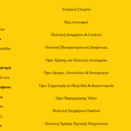
Εταιρικά Στοιχεία
Πώς Λειτουργεί
και
Πολιτική Απορρήτου & Cookies
ι
Πολιτική Πλουραλισμού και Διαφάνειας
οσελίδες
Όροι Χρήσης και Πολιτική Λειτουργίας
μότητά
Όροι Αγορών, Αποστολών & Επιστροφών
nk κοκ.
Όροι Συμμετοχής σε Παιχνίδια & Διαγωνισμούς
νήκουν
υς
,
Όροι Παραχώρησης Video
ία
Πολιτική Απορρήτου Chatbots
ς.
Πολιτική Χρήσης Τεχνητής Νοημοσύνης
ν