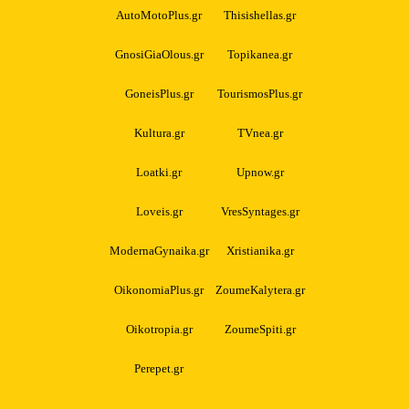
AutoMotoPlus.gr
Thisishellas.gr
GnosiGiaOlous.gr
Topikanea.gr
GoneisPlus.gr
TourismosPlus.gr
Kultura.gr
TVnea.gr
Loatki.gr
Upnow.gr
Loveis.gr
VresSyntages.gr
ModernaGynaika.gr
Xristianika.gr
OikonomiaPlus.gr
ZoumeKalytera.gr
Oikotropia.gr
ZoumeSpiti.gr
Perepet.gr