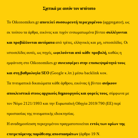
Σχετικά με αυτόν τον ιστότοπο
Το Oikonomikes.gr
αποτελεί συσσωρευτή περιεχομένου
(aggregator), ως
εκ τούτου τα άρθρα, εικόνες και τυχόν ενσωματωμένα βίντεο
συλλέγονται
και προβάλλονται αυτόματα
από τρίτες, ελληνικές και μη, ιστοσελίδες. Οι
ιστοσελίδες αυτές, ως πηγές,
ωφελούνται από κάθε προβολή
, καθώς η
εμφάνιση στο Oikonomikes.gr
συνεισφέρει στην επισκεψιμότητά τους
και στη βαθμολογία SEO
(Google κ.λπ.) μέσω backlink κοκ.
Τα πνευματικά δικαιώματα κάθε άρθρου, εικόνας ή βίντεο
ανήκουν
αποκλειστικά στους αρχικούς δημιουργούς και φορείς τους
, σύμφωνα με
τον Νόμο 2121/1993 και την Ευρωπαϊκή Οδηγία 2019/790 (ΕΕ) περί
προστασίας της πνευματικής ιδιοκτησίας.
Η αναδημοσίευση περιεχομένου πραγματοποιείται
εντός των ορίων της
επιτρεπόμενης παράθεσης αποσπασμάτων
(άρθρο 19 Ν.