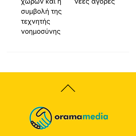
χωρών και η
νέες αγορές
συμβολή της
τεχνητής
νοημοσύνης
Back
To
Top