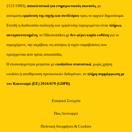
2121/1993),
αποκλειστικά για ενημερωτικούς σκοπούς
, με
αυτόματη
εμφάνιση της πηγής και συνδέσμου
προς το αρχικό δημοσίευμα.
Επειδή η διαδικασία συλλογής και εμφάνισης περιεχομένου είναι
πλήρως
αυτοματοποιημένη
, το Oikonomikes.gr
δεν φέρει καμία ευθύνη
για το
περιεχόμενο, την ακρίβεια, τις απόψεις ή τυχόν παραβιάσεις που
προέρχονται από τρίτες ιστοσελίδες.
Η επισκεψιμότητα μετριέται με
cookieless στατιστικά
, χωρίς χρήση
cookies ή αποθήκευση προσωπικών δεδομένων, σε
πλήρη συμμόρφωση με
τον Κανονισμό (ΕΕ) 2016/679 (GDPR)
.
Εταιρικά Στοιχεία
Πώς Λειτουργεί
Πολιτική Απορρήτου & Cookies