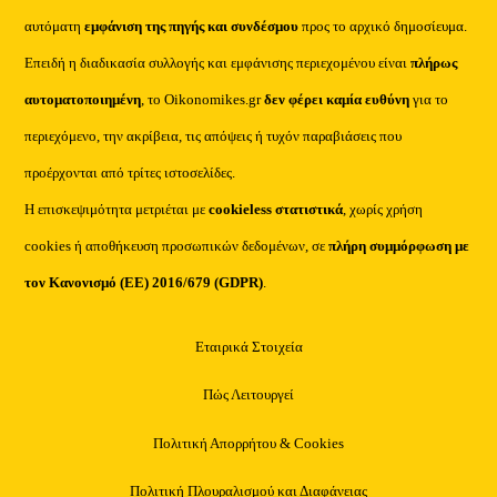
αυτόματη
εμφάνιση της πηγής και συνδέσμου
προς το αρχικό δημοσίευμα.
Επειδή η διαδικασία συλλογής και εμφάνισης περιεχομένου είναι
πλήρως
αυτοματοποιημένη
, το Oikonomikes.gr
δεν φέρει καμία ευθύνη
για το
περιεχόμενο, την ακρίβεια, τις απόψεις ή τυχόν παραβιάσεις που
προέρχονται από τρίτες ιστοσελίδες.
Η επισκεψιμότητα μετριέται με
cookieless στατιστικά
, χωρίς χρήση
cookies ή αποθήκευση προσωπικών δεδομένων, σε
πλήρη συμμόρφωση με
τον Κανονισμό (ΕΕ) 2016/679 (GDPR)
.
Εταιρικά Στοιχεία
Πώς Λειτουργεί
Πολιτική Απορρήτου & Cookies
Πολιτική Πλουραλισμού και Διαφάνειας