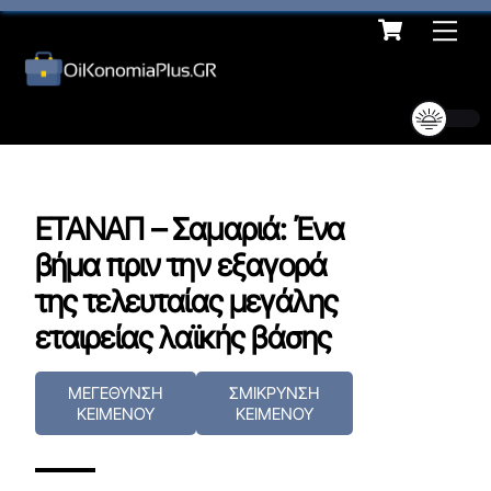
Cart
Skip
Me
to
content
ΕΤΑΝΑΠ – Σαμαριά: Ένα
βήμα πριν την εξαγορά
της τελευταίας μεγάλης
εταιρείας λαϊκής βάσης
ΜΕΓΕΘΥΝΣΗ
ΣΜΙΚΡΥΝΣΗ
ΚΕΙΜΕΝΟΥ
ΚΕΙΜΕΝΟΥ