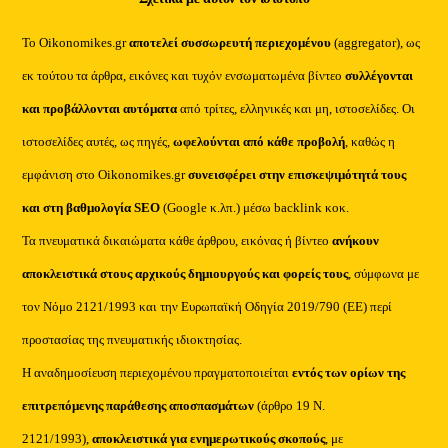
Το Oikonomikes.gr
αποτελεί συσσωρευτή περιεχομένου
(aggregator), ως
εκ τούτου τα άρθρα, εικόνες και τυχόν ενσωματωμένα βίντεο
συλλέγονται
και προβάλλονται αυτόματα
από τρίτες, ελληνικές και μη, ιστοσελίδες. Οι
ιστοσελίδες αυτές, ως πηγές,
ωφελούνται από κάθε προβολή
, καθώς η
εμφάνιση στο Oikonomikes.gr
συνεισφέρει στην επισκεψιμότητά τους
και στη βαθμολογία SEO
(Google κ.λπ.) μέσω backlink κοκ.
Τα πνευματικά δικαιώματα κάθε άρθρου, εικόνας ή βίντεο
ανήκουν
αποκλειστικά στους αρχικούς δημιουργούς και φορείς τους
, σύμφωνα με
τον Νόμο 2121/1993 και την Ευρωπαϊκή Οδηγία 2019/790 (ΕΕ) περί
προστασίας της πνευματικής ιδιοκτησίας.
Η αναδημοσίευση περιεχομένου πραγματοποιείται
εντός των ορίων της
επιτρεπόμενης παράθεσης αποσπασμάτων
(άρθρο 19 Ν.
2121/1993),
αποκλειστικά για ενημερωτικούς σκοπούς
, με