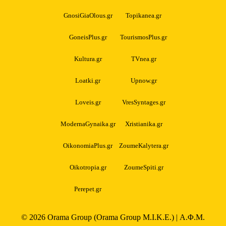
GnosiGiaOlous.gr
Topikanea.gr
GoneisPlus.gr
TourismosPlus.gr
Kultura.gr
TVnea.gr
Loatki.gr
Upnow.gr
Loveis.gr
VresSyntages.gr
ModernaGynaika.gr
Xristianika.gr
OikonomiaPlus.gr
ZoumeKalytera.gr
Oikotropia.gr
ZoumeSpiti.gr
Perepet.gr
© 2026
Orama Group
(Orama Group Μ.Ι.Κ.Ε.) | Α.Φ.Μ.