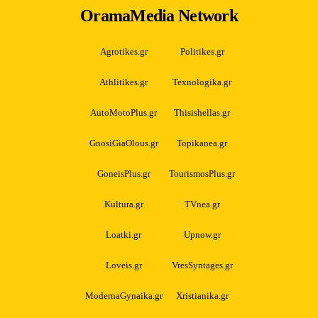
OramaMedia Network
Agrotikes.gr
Politikes.gr
Athlitikes.gr
Texnologika.gr
AutoMotoPlus.gr
Thisishellas.gr
GnosiGiaOlous.gr
Topikanea.gr
GoneisPlus.gr
TourismosPlus.gr
Kultura.gr
TVnea.gr
Loatki.gr
Upnow.gr
Loveis.gr
VresSyntages.gr
ModernaGynaika.gr
Xristianika.gr