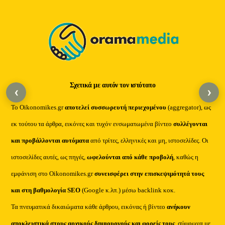
To
Top
Σχετικά με αυτόν τον ιστότοπο
‹
›
Το Oikonomikes.gr
αποτελεί συσσωρευτή περιεχομένου
(aggregator), ως
εκ τούτου τα άρθρα, εικόνες και τυχόν ενσωματωμένα βίντεο
συλλέγονται
και προβάλλονται αυτόματα
από τρίτες, ελληνικές και μη, ιστοσελίδες. Οι
ιστοσελίδες αυτές, ως πηγές,
ωφελούνται από κάθε προβολή
, καθώς η
εμφάνιση στο Oikonomikes.gr
συνεισφέρει στην επισκεψιμότητά τους
και στη βαθμολογία SEO
(Google κ.λπ.) μέσω backlink κοκ.
Τα πνευματικά δικαιώματα κάθε άρθρου, εικόνας ή βίντεο
ανήκουν
αποκλειστικά στους αρχικούς δημιουργούς και φορείς τους
, σύμφωνα με