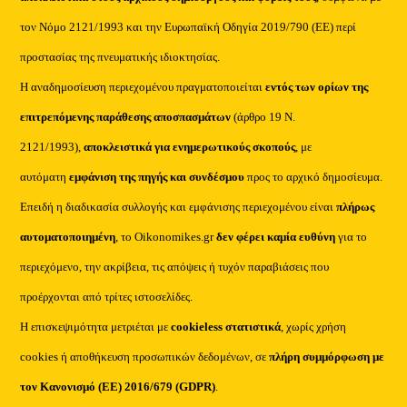
τον Νόμο 2121/1993 και την Ευρωπαϊκή Οδηγία 2019/790 (ΕΕ) περί
προστασίας της πνευματικής ιδιοκτησίας.
Η αναδημοσίευση περιεχομένου πραγματοποιείται
εντός των ορίων της
επιτρεπόμενης παράθεσης αποσπασμάτων
(άρθρο 19 Ν.
2121/1993),
αποκλειστικά για ενημερωτικούς σκοπούς
, με
αυτόματη
εμφάνιση της πηγής και συνδέσμου
προς το αρχικό δημοσίευμα.
Επειδή η διαδικασία συλλογής και εμφάνισης περιεχομένου είναι
πλήρως
αυτοματοποιημένη
, το Oikonomikes.gr
δεν φέρει καμία ευθύνη
για το
περιεχόμενο, την ακρίβεια, τις απόψεις ή τυχόν παραβιάσεις που
προέρχονται από τρίτες ιστοσελίδες.
Η επισκεψιμότητα μετριέται με
cookieless στατιστικά
, χωρίς χρήση
cookies ή αποθήκευση προσωπικών δεδομένων, σε
πλήρη συμμόρφωση με
τον Κανονισμό (ΕΕ) 2016/679 (GDPR)
.