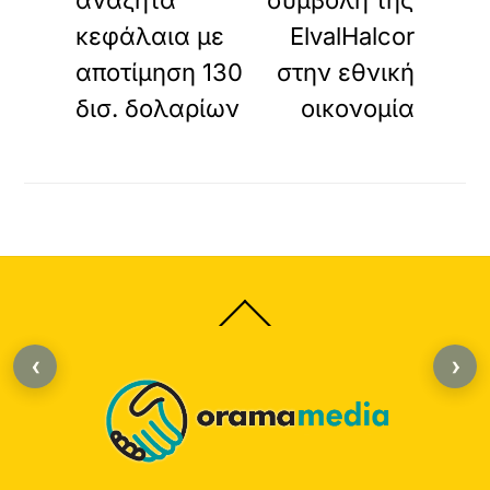
αναζητά
συμβολή της
κεφάλαια με
ElvalHalcor
αποτίμηση 130
στην εθνική
δισ. δολαρίων
οικονομία
Back
To
Top
‹
›