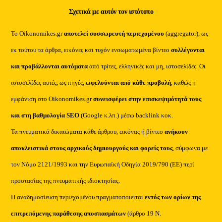
Σχετικά με αυτόν τον ιστότοπο
Το Oikonomikes.gr
αποτελεί συσσωρευτή περιεχομένου
(aggregator), ως
εκ τούτου τα άρθρα, εικόνες και τυχόν ενσωματωμένα βίντεο
συλλέγονται
και προβάλλονται αυτόματα
από τρίτες, ελληνικές και μη, ιστοσελίδες. Οι
ιστοσελίδες αυτές, ως πηγές,
ωφελούνται από κάθε προβολή
, καθώς η
εμφάνιση στο Oikonomikes.gr
συνεισφέρει στην επισκεψιμότητά τους
και στη βαθμολογία SEO
(Google κ.λπ.) μέσω backlink κοκ.
Τα πνευματικά δικαιώματα κάθε άρθρου, εικόνας ή βίντεο
ανήκουν
αποκλειστικά στους αρχικούς δημιουργούς και φορείς τους
, σύμφωνα με
τον Νόμο 2121/1993 και την Ευρωπαϊκή Οδηγία 2019/790 (ΕΕ) περί
προστασίας της πνευματικής ιδιοκτησίας.
Η αναδημοσίευση περιεχομένου πραγματοποιείται
εντός των ορίων της
επιτρεπόμενης παράθεσης αποσπασμάτων
(άρθρο 19 Ν.