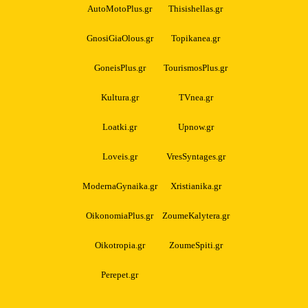
AutoMotoPlus.gr
Thisishellas.gr
GnosiGiaOlous.gr
Topikanea.gr
GoneisPlus.gr
TourismosPlus.gr
Kultura.gr
TVnea.gr
Loatki.gr
Upnow.gr
Loveis.gr
VresSyntages.gr
ModernaGynaika.gr
Xristianika.gr
OikonomiaPlus.gr
ZoumeKalytera.gr
Oikotropia.gr
ZoumeSpiti.gr
Perepet.gr