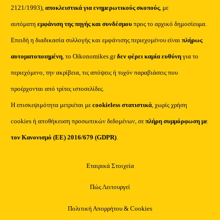
2121/1993),
αποκλειστικά για ενημερωτικούς σκοπούς
, με
αυτόματη
εμφάνιση της πηγής και συνδέσμου
προς το αρχικό δημοσίευμα.
Επειδή η διαδικασία συλλογής και εμφάνισης περιεχομένου είναι
πλήρως
αυτοματοποιημένη
, το Oikonomikes.gr
δεν φέρει καμία ευθύνη
για το
περιεχόμενο, την ακρίβεια, τις απόψεις ή τυχόν παραβιάσεις που
προέρχονται από τρίτες ιστοσελίδες.
Η επισκεψιμότητα μετριέται με
cookieless στατιστικά
, χωρίς χρήση
cookies ή αποθήκευση προσωπικών δεδομένων, σε
πλήρη συμμόρφωση με
τον Κανονισμό (ΕΕ) 2016/679 (GDPR)
.
Εταιρικά Στοιχεία
Πώς Λειτουργεί
Πολιτική Απορρήτου & Cookies