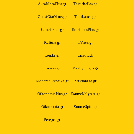
AutoMotoPlus.gr
Thisishellas.gr
GnosiGiaOlous.gr
Topikanea.gr
GoneisPlus.gr
TourismosPlus.gr
Kultura.gr
TVnea.gr
Loatki.gr
Upnow.gr
Loveis.gr
VresSyntages.gr
ModernaGynaika.gr
Xristianika.gr
OikonomiaPlus.gr
ZoumeKalytera.gr
Oikotropia.gr
ZoumeSpiti.gr
Perepet.gr