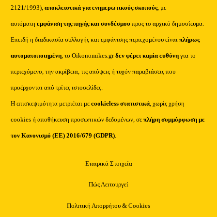
2121/1993),
αποκλειστικά για ενημερωτικούς σκοπούς
, με
αυτόματη
εμφάνιση της πηγής και συνδέσμου
προς το αρχικό δημοσίευμα.
Επειδή η διαδικασία συλλογής και εμφάνισης περιεχομένου είναι
πλήρως
αυτοματοποιημένη
, το Oikonomikes.gr
δεν φέρει καμία ευθύνη
για το
περιεχόμενο, την ακρίβεια, τις απόψεις ή τυχόν παραβιάσεις που
προέρχονται από τρίτες ιστοσελίδες.
Η επισκεψιμότητα μετριέται με
cookieless στατιστικά
, χωρίς χρήση
cookies ή αποθήκευση προσωπικών δεδομένων, σε
πλήρη συμμόρφωση με
τον Κανονισμό (ΕΕ) 2016/679 (GDPR)
.
Εταιρικά Στοιχεία
Πώς Λειτουργεί
Πολιτική Απορρήτου & Cookies