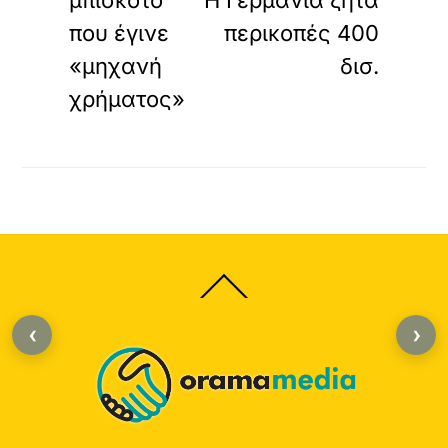
μπισκότο
Η Γερμανία ζητά
που έγινε
περικοπές 400
«μηχανή
δισ.
χρήματος»
Back
To
Top
‹
›