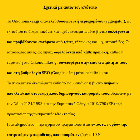
Σχετικά με αυτόν τον ιστότοπο
Το Oikonomikes.gr
αποτελεί συσσωρευτή περιεχομένου
(aggregator), ως
εκ τούτου τα άρθρα, εικόνες και τυχόν ενσωματωμένα βίντεο
συλλέγονται
και προβάλλονται αυτόματα
από τρίτες, ελληνικές και μη, ιστοσελίδες. Οι
ιστοσελίδες αυτές, ως πηγές,
ωφελούνται από κάθε προβολή
, καθώς η
εμφάνιση στο Oikonomikes.gr
συνεισφέρει στην επισκεψιμότητά τους
και στη βαθμολογία SEO
(Google κ.λπ.) μέσω backlink κοκ.
Τα πνευματικά δικαιώματα κάθε άρθρου, εικόνας ή βίντεο
ανήκουν
αποκλειστικά στους αρχικούς δημιουργούς και φορείς τους
, σύμφωνα με
τον Νόμο 2121/1993 και την Ευρωπαϊκή Οδηγία 2019/790 (ΕΕ) περί
προστασίας της πνευματικής ιδιοκτησίας.
Η αναδημοσίευση περιεχομένου πραγματοποιείται
εντός των ορίων της
επιτρεπόμενης παράθεσης αποσπασμάτων
(άρθρο 19 Ν.