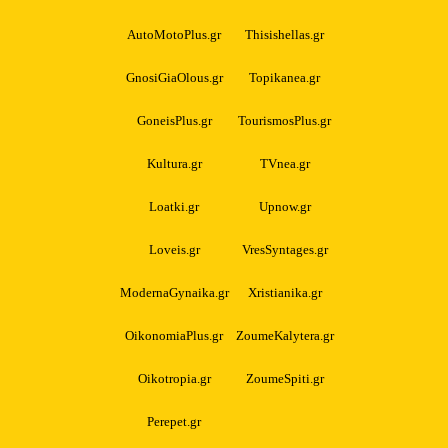
AutoMotoPlus.gr
Thisishellas.gr
GnosiGiaOlous.gr
Topikanea.gr
GoneisPlus.gr
TourismosPlus.gr
Kultura.gr
TVnea.gr
Loatki.gr
Upnow.gr
Loveis.gr
VresSyntages.gr
ModernaGynaika.gr
Xristianika.gr
OikonomiaPlus.gr
ZoumeKalytera.gr
Oikotropia.gr
ZoumeSpiti.gr
Perepet.gr