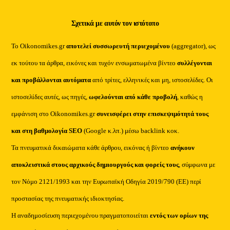
Σχετικά με αυτόν τον ιστότοπο
Το Oikonomikes.gr
αποτελεί συσσωρευτή περιεχομένου
(aggregator), ως
εκ τούτου τα άρθρα, εικόνες και τυχόν ενσωματωμένα βίντεο
συλλέγονται
και προβάλλονται αυτόματα
από τρίτες, ελληνικές και μη, ιστοσελίδες. Οι
ιστοσελίδες αυτές, ως πηγές,
ωφελούνται από κάθε προβολή
, καθώς η
εμφάνιση στο Oikonomikes.gr
συνεισφέρει στην επισκεψιμότητά τους
και στη βαθμολογία SEO
(Google κ.λπ.) μέσω backlink κοκ.
Τα πνευματικά δικαιώματα κάθε άρθρου, εικόνας ή βίντεο
ανήκουν
αποκλειστικά στους αρχικούς δημιουργούς και φορείς τους
, σύμφωνα με
τον Νόμο 2121/1993 και την Ευρωπαϊκή Οδηγία 2019/790 (ΕΕ) περί
προστασίας της πνευματικής ιδιοκτησίας.
Η αναδημοσίευση περιεχομένου πραγματοποιείται
εντός των ορίων της