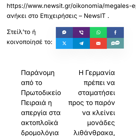
https://www.newsit.gr/oikonomia/megales-epi
ανήκει στο
Επιχειρήσεις – NewsIT
.
«
»
ΠΡΟΗΓΟΥΜΕΝΟ
ΕΠΟΜΕΝΟ
Παράνομη
Η Γερμανία
από το
πρέπει να
Πρωτοδικείο
σταματήσει
Πειραιά η
προς το παρόν
απεργία στα
να κλείνει
ακτοπλοϊκά
μονάδες
δρομολόγια
λιθάνθρακα,