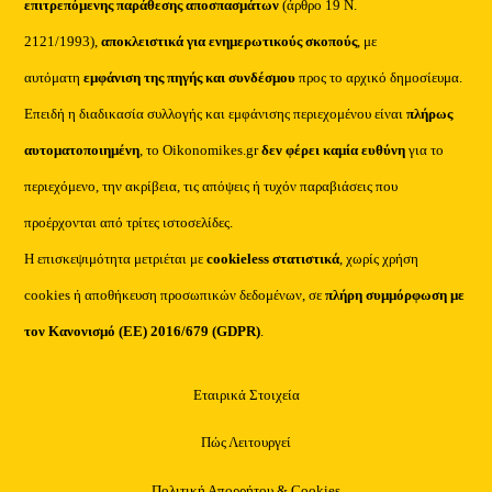
επιτρεπόμενης παράθεσης αποσπασμάτων
(άρθρο 19 Ν.
2121/1993),
αποκλειστικά για ενημερωτικούς σκοπούς
, με
αυτόματη
εμφάνιση της πηγής και συνδέσμου
προς το αρχικό δημοσίευμα.
Επειδή η διαδικασία συλλογής και εμφάνισης περιεχομένου είναι
πλήρως
αυτοματοποιημένη
, το Oikonomikes.gr
δεν φέρει καμία ευθύνη
για το
περιεχόμενο, την ακρίβεια, τις απόψεις ή τυχόν παραβιάσεις που
προέρχονται από τρίτες ιστοσελίδες.
Η επισκεψιμότητα μετριέται με
cookieless στατιστικά
, χωρίς χρήση
cookies ή αποθήκευση προσωπικών δεδομένων, σε
πλήρη συμμόρφωση με
τον Κανονισμό (ΕΕ) 2016/679 (GDPR)
.
Εταιρικά Στοιχεία
Πώς Λειτουργεί
Πολιτική Απορρήτου & Cookies