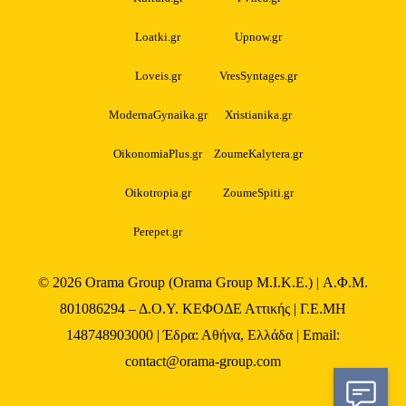
Loatki.gr
Upnow.gr
Loveis.gr
VresSyntages.gr
ModernaGynaika.gr
Xristianika.gr
OikonomiaPlus.gr
ZoumeKalytera.gr
Oikotropia.gr
ZoumeSpiti.gr
Perepet.gr
© 2026
Orama Group
(Orama Group Μ.Ι.Κ.Ε.) | Α.Φ.Μ.
801086294 – Δ.Ο.Υ. ΚΕΦΟΔΕ Αττικής | Γ.Ε.ΜΗ
148748903000 | Έδρα: Αθήνα, Ελλάδα | Email:
contact@orama-group.com