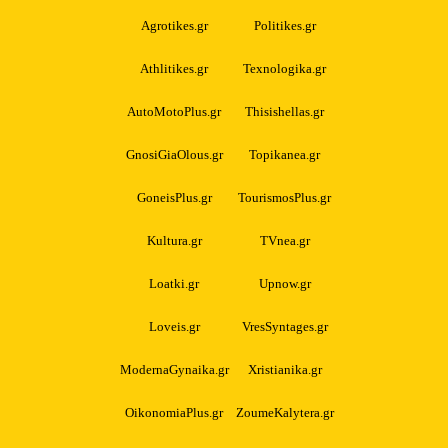
Agrotikes.gr
Politikes.gr
Athlitikes.gr
Texnologika.gr
AutoMotoPlus.gr
Thisishellas.gr
GnosiGiaOlous.gr
Topikanea.gr
GoneisPlus.gr
TourismosPlus.gr
Kultura.gr
TVnea.gr
Loatki.gr
Upnow.gr
Loveis.gr
VresSyntages.gr
ModernaGynaika.gr
Xristianika.gr
OikonomiaPlus.gr
ZoumeKalytera.gr