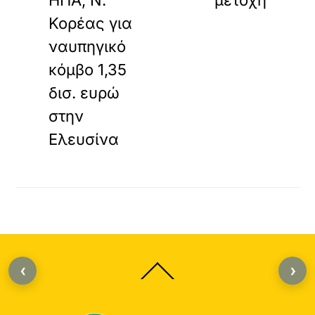
ΗΠΑ, Ν.
μετοχή
Κορέας για
ναυπηγικό
κόμβο 1,35
δισ. ευρώ
στην
Ελευσίνα
‹
›
Back
To
Top