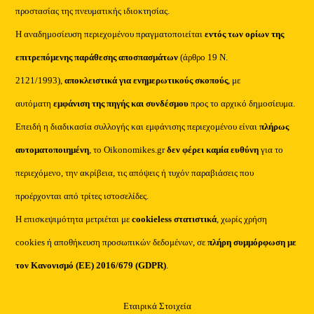
προστασίας της πνευματικής ιδιοκτησίας.
Η αναδημοσίευση περιεχομένου πραγματοποιείται
εντός των ορίων της
επιτρεπόμενης παράθεσης αποσπασμάτων
(άρθρο 19 Ν.
2121/1993),
αποκλειστικά για ενημερωτικούς σκοπούς
, με
αυτόματη
εμφάνιση της πηγής και συνδέσμου
προς το αρχικό δημοσίευμα.
Επειδή η διαδικασία συλλογής και εμφάνισης περιεχομένου είναι
πλήρως
αυτοματοποιημένη
, το Oikonomikes.gr
δεν φέρει καμία ευθύνη
για το
περιεχόμενο, την ακρίβεια, τις απόψεις ή τυχόν παραβιάσεις που
προέρχονται από τρίτες ιστοσελίδες.
Η επισκεψιμότητα μετριέται με
cookieless στατιστικά
, χωρίς χρήση
cookies ή αποθήκευση προσωπικών δεδομένων, σε
πλήρη συμμόρφωση με
τον Κανονισμό (ΕΕ) 2016/679 (GDPR)
.
Εταιρικά Στοιχεία