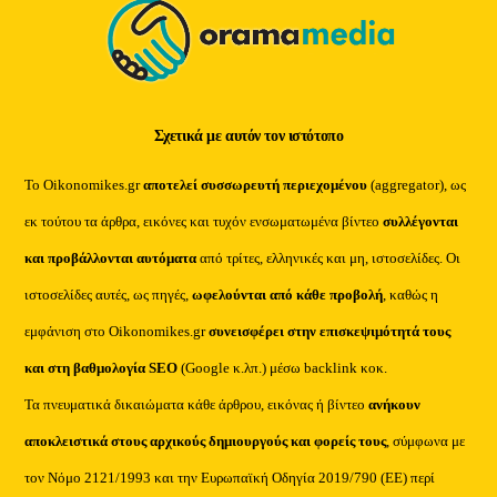
Σχετικά με αυτόν τον ιστότοπο
Το Oikonomikes.gr
αποτελεί συσσωρευτή περιεχομένου
(aggregator), ως
εκ τούτου τα άρθρα, εικόνες και τυχόν ενσωματωμένα βίντεο
συλλέγονται
και προβάλλονται αυτόματα
από τρίτες, ελληνικές και μη, ιστοσελίδες. Οι
ιστοσελίδες αυτές, ως πηγές,
ωφελούνται από κάθε προβολή
, καθώς η
εμφάνιση στο Oikonomikes.gr
συνεισφέρει στην επισκεψιμότητά τους
και στη βαθμολογία SEO
(Google κ.λπ.) μέσω backlink κοκ.
Τα πνευματικά δικαιώματα κάθε άρθρου, εικόνας ή βίντεο
ανήκουν
αποκλειστικά στους αρχικούς δημιουργούς και φορείς τους
, σύμφωνα με
τον Νόμο 2121/1993 και την Ευρωπαϊκή Οδηγία 2019/790 (ΕΕ) περί