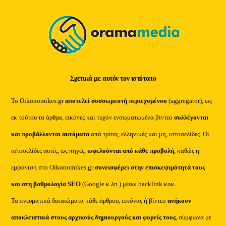
Top
Σχετικά με αυτόν τον ιστότοπο
Το Oikonomikes.gr
αποτελεί συσσωρευτή περιεχομένου
(aggregator), ως
εκ τούτου τα άρθρα, εικόνες και τυχόν ενσωματωμένα βίντεο
συλλέγονται
και προβάλλονται αυτόματα
από τρίτες, ελληνικές και μη, ιστοσελίδες. Οι
ιστοσελίδες αυτές, ως πηγές,
ωφελούνται από κάθε προβολή
, καθώς η
εμφάνιση στο Oikonomikes.gr
συνεισφέρει στην επισκεψιμότητά τους
και στη βαθμολογία SEO
(Google κ.λπ.) μέσω backlink κοκ.
Τα πνευματικά δικαιώματα κάθε άρθρου, εικόνας ή βίντεο
ανήκουν
αποκλειστικά στους αρχικούς δημιουργούς και φορείς τους
, σύμφωνα με