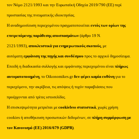
τον Νόμο 2121/1993 και την Ευρωπαϊκή Οδηγία 2019/790 (ΕΕ) περί
προστασίας της πνευματικής ιδιοκτησίας.
Η αναδημοσίευση περιεχομένου πραγματοποιείται
εντός των ορίων της
επιτρεπόμενης παράθεσης αποσπασμάτων
(άρθρο 19 Ν.
2121/1993),
αποκλειστικά για ενημερωτικούς σκοπούς
, με
αυτόματη
εμφάνιση της πηγής και συνδέσμου
προς το αρχικό δημοσίευμα.
Επειδή η διαδικασία συλλογής και εμφάνισης περιεχομένου είναι
πλήρως
αυτοματοποιημένη
, το Oikonomikes.gr
δεν φέρει καμία ευθύνη
για το
περιεχόμενο, την ακρίβεια, τις απόψεις ή τυχόν παραβιάσεις που
προέρχονται από τρίτες ιστοσελίδες.
Η επισκεψιμότητα μετριέται με
cookieless στατιστικά
, χωρίς χρήση
cookies ή αποθήκευση προσωπικών δεδομένων, σε
πλήρη συμμόρφωση με
τον Κανονισμό (ΕΕ) 2016/679 (GDPR)
.