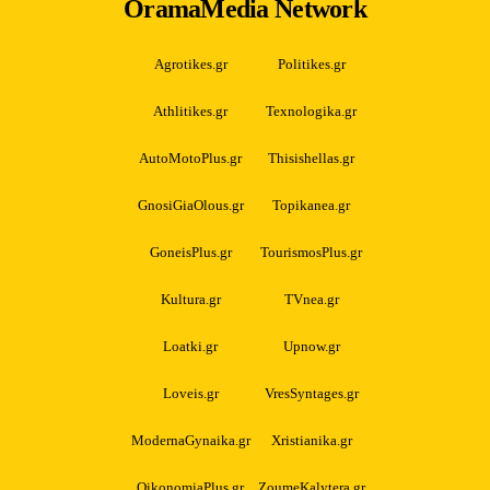
OramaMedia Network
Agrotikes.gr
Politikes.gr
Athlitikes.gr
Texnologika.gr
AutoMotoPlus.gr
Thisishellas.gr
GnosiGiaOlous.gr
Topikanea.gr
GoneisPlus.gr
TourismosPlus.gr
Kultura.gr
TVnea.gr
Loatki.gr
Upnow.gr
Loveis.gr
VresSyntages.gr
ModernaGynaika.gr
Xristianika.gr
OikonomiaPlus.gr
ZoumeKalytera.gr