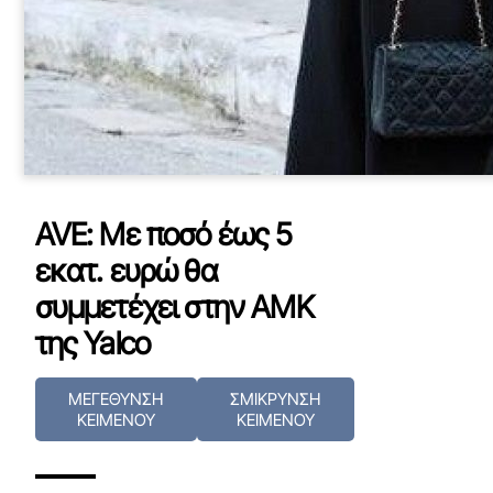
AVE: Με ποσό έως 5
εκατ. ευρώ θα
συμμετέχει στην ΑΜΚ
της Yalco
ΜΕΓΕΘΥΝΣΗ
ΣΜΙΚΡΥΝΣΗ
ΚΕΙΜΕΝΟΥ
ΚΕΙΜΕΝΟΥ