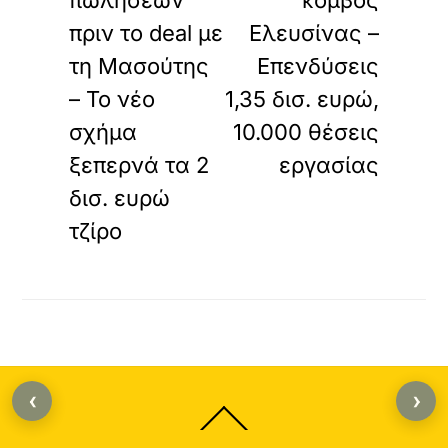
πωλήσεων
κόμβος
πριν το deal με
Ελευσίνας –
τη Μασούτης
Επενδύσεις
– Το νέο
1,35 δισ. ευρώ,
σχήμα
10.000 θέσεις
ξεπερνά τα 2
εργασίας
δισ. ευρώ
τζίρο
‹
›
Back
To