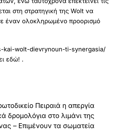
ατών, ενώ ταυτόχρονα επεκτείνει τις
ται στη στρατηγική της Wolt να
η σε έναν ολοκληρωμένο προορισμό
-kai-wolt-dievrynoun-ti-synergasia/
ει εδώ!
.
»
ΕΠΟΜΕΝΟ
ωτοδικείο Πειραιά η απεργία
κά δρομολόγια στο λιμάνι της
ας – Επιμένουν τα σωματεία