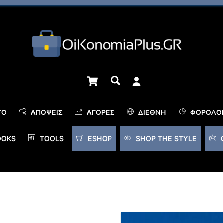
Cart
Αναζήτηση
TO
ΑΠΌΨΕΙΣ
ΑΓΟΡΈΣ
ΔΙΕΘΝΉ
ΦΟΡΟΛΟΓ
OOKS
TOOLS
ESHOP
SHOP THE STYLE