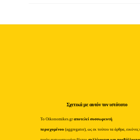
Σχετικά με αυτόν τον ιστότοπο
Το Oikonomikes.gr
αποτελεί συσσωρευτή
περιεχομένου
(aggregator), ως εκ τούτου τα άρθρα, εικόνες 
τυχόν ενσωματωμένα βίντεο
συλλέγονται και προβάλλοντα