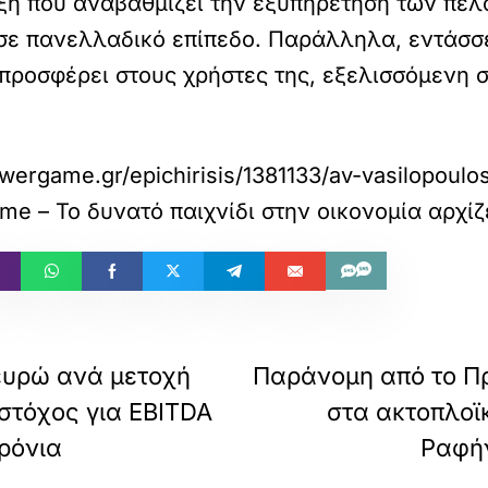
ιξη που αναβαθμίζει την εξυπηρέτηση των πελ
σε πανελλαδικό επίπεδο. Παράλληλα, εντάσσε
υ προσφέρει στους χρήστες της, εξελισσόμεν
wergame.gr/epichirisis/1381133/av-vasilopoulos
e – Το δυνατό παιχνίδι στην οικονομία αρχίζ
ευρώ ανά μετοχή
Παράνομη από το Πρ
 στόχος για EBITDA
στα ακτοπλοϊ
ρόνια
Ραφήν