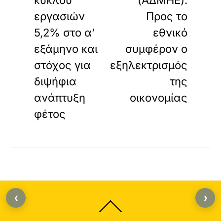
κύκλου
(ΑΔΜΗΕ):
εργασιών
Προς το
5,2% στο α’
εθνικό
εξάμηνο και
συμφέρον ο
στόχος για
εξηλεκτρισμός
διψήφια
της
ανάπτυξη
οικονομίας
φέτος
‹
›
Back
To