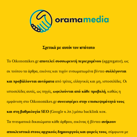
Top
Σχετικά με αυτόν τον ιστότοπο
Το Oikonomikes.gr
αποτελεί συσσωρευτή περιεχομένου
(aggregator), ως
εκ τούτου τα άρθρα, εικόνες και τυχόν ενσωματωμένα βίντεο
συλλέγονται
και προβάλλονται αυτόματα
από τρίτες, ελληνικές και μη, ιστοσελίδες. Οι
ιστοσελίδες αυτές, ως πηγές,
ωφελούνται από κάθε προβολή
, καθώς η
εμφάνιση στο Oikonomikes.gr
συνεισφέρει στην επισκεψιμότητά τους
και στη βαθμολογία SEO
(Google κ.λπ.) μέσω backlink κοκ.
Τα πνευματικά δικαιώματα κάθε άρθρου, εικόνας ή βίντεο
ανήκουν
αποκλειστικά στους αρχικούς δημιουργούς και φορείς τους
, σύμφωνα με