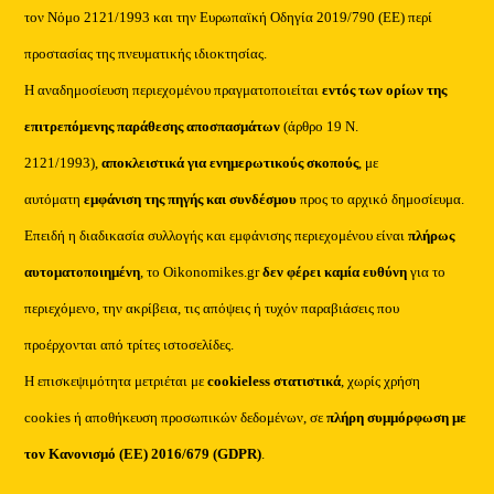
τον Νόμο 2121/1993 και την Ευρωπαϊκή Οδηγία 2019/790 (ΕΕ) περί
προστασίας της πνευματικής ιδιοκτησίας.
Η αναδημοσίευση περιεχομένου πραγματοποιείται
εντός των ορίων της
επιτρεπόμενης παράθεσης αποσπασμάτων
(άρθρο 19 Ν.
2121/1993),
αποκλειστικά για ενημερωτικούς σκοπούς
, με
αυτόματη
εμφάνιση της πηγής και συνδέσμου
προς το αρχικό δημοσίευμα.
Επειδή η διαδικασία συλλογής και εμφάνισης περιεχομένου είναι
πλήρως
αυτοματοποιημένη
, το Oikonomikes.gr
δεν φέρει καμία ευθύνη
για το
περιεχόμενο, την ακρίβεια, τις απόψεις ή τυχόν παραβιάσεις που
προέρχονται από τρίτες ιστοσελίδες.
Η επισκεψιμότητα μετριέται με
cookieless στατιστικά
, χωρίς χρήση
cookies ή αποθήκευση προσωπικών δεδομένων, σε
πλήρη συμμόρφωση με
τον Κανονισμό (ΕΕ) 2016/679 (GDPR)
.