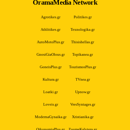
OramaMedia Network
Agrotikes.gr
Politikes.gr
Athlitikes.gr
Texnologika.gr
AutoMotoPlus.gr
Thisishellas.gr
GnosiGiaOlous.gr
Topikanea.gr
GoneisPlus.gr
TourismosPlus.gr
Kultura.gr
TVnea.gr
Loatki.gr
Upnow.gr
Loveis.gr
VresSyntages.gr
ModernaGynaika.gr
Xristianika.gr
OikonomiaPlus.gr
ZoumeKalytera.gr