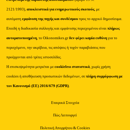
2121/1993),
αποκλειστικά για ενημερωτικούς σκοπούς
, με
αυτόματη
εμφάνιση της πηγής και συνδέσμου
προς το αρχικό δημοσίευμα.
Επειδή η διαδικασία συλλογής και εμφάνισης περιεχομένου είναι
πλήρως
αυτοματοποιημένη
, το Oikonomikes.gr
δεν φέρει καμία ευθύνη
για το
περιεχόμενο, την ακρίβεια, τις απόψεις ή τυχόν παραβιάσεις που
προέρχονται από τρίτες ιστοσελίδες.
Η επισκεψιμότητα μετριέται με
cookieless στατιστικά
, χωρίς χρήση
cookies ή αποθήκευση προσωπικών δεδομένων, σε
πλήρη συμμόρφωση με
τον Κανονισμό (ΕΕ) 2016/679 (GDPR)
.
Εταιρικά Στοιχεία
Πώς Λειτουργεί
Πολιτική Απορρήτου & Cookies