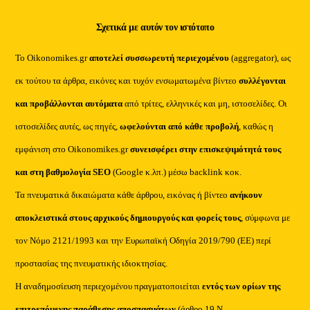
Σχετικά με αυτόν τον ιστότοπο
Το Oikonomikes.gr
αποτελεί συσσωρευτή περιεχομένου
(aggregator), ως
εκ τούτου τα άρθρα, εικόνες και τυχόν ενσωματωμένα βίντεο
συλλέγονται
και προβάλλονται αυτόματα
από τρίτες, ελληνικές και μη, ιστοσελίδες. Οι
ιστοσελίδες αυτές, ως πηγές,
ωφελούνται από κάθε προβολή
, καθώς η
εμφάνιση στο Oikonomikes.gr
συνεισφέρει στην επισκεψιμότητά τους
και στη βαθμολογία SEO
(Google κ.λπ.) μέσω backlink κοκ.
Τα πνευματικά δικαιώματα κάθε άρθρου, εικόνας ή βίντεο
ανήκουν
αποκλειστικά στους αρχικούς δημιουργούς και φορείς τους
, σύμφωνα με
τον Νόμο 2121/1993 και την Ευρωπαϊκή Οδηγία 2019/790 (ΕΕ) περί
προστασίας της πνευματικής ιδιοκτησίας.
Η αναδημοσίευση περιεχομένου πραγματοποιείται
εντός των ορίων της
επιτρεπόμενης παράθεσης αποσπασμάτων
(άρθρο 19 Ν.