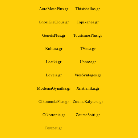
AutoMotoPlus.gr
Thisishellas.gr
GnosiGiaOlous.gr
Topikanea.gr
GoneisPlus.gr
TourismosPlus.gr
Kultura.gr
TVnea.gr
Loatki.gr
Upnow.gr
Loveis.gr
VresSyntages.gr
ModernaGynaika.gr
Xristianika.gr
OikonomiaPlus.gr
ZoumeKalytera.gr
Oikotropia.gr
ZoumeSpiti.gr
Perepet.gr