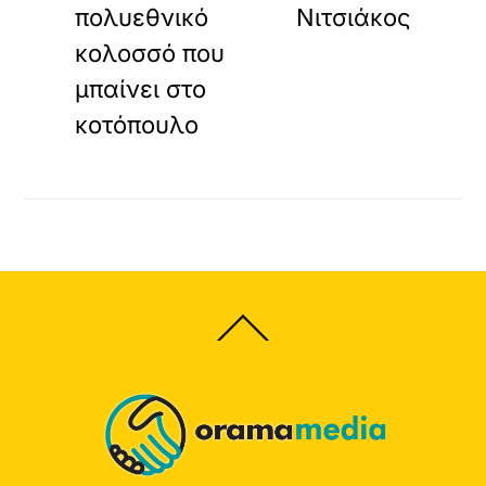
πολυεθνικό
Νιτσιάκος
κολοσσό που
μπαίνει στο
κοτόπουλο
Back
To
Top