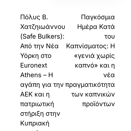
«
»
ΠΡΟΗΓΟΥΜΕΝΟ
ΕΠΟΜΕΝΟ
Πόλυς Β.
Παγκόσμια
Χατζηιωάννου
Ημέρα Κατά
(Safe Bulkers):
του
Από την Νέα
Καπνίσματος: Η
Υόρκη στο
«γενιά χωρίς
Euronext
καπνό» και η
Athens – Η
νέα
αγάπη για την
πραγματικότητα
ΑΕΚ και η
των καπνικών
πατριωτική
προϊόντων
στήριξη στην
Κυπριακή