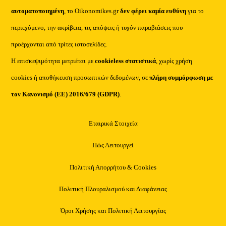
αυτοματοποιημένη
, το Oikonomikes.gr
δεν φέρει καμία ευθύνη
για το
περιεχόμενο, την ακρίβεια, τις απόψεις ή τυχόν παραβιάσεις που
προέρχονται από τρίτες ιστοσελίδες.
Η επισκεψιμότητα μετριέται με
cookieless στατιστικά
, χωρίς χρήση
cookies ή αποθήκευση προσωπικών δεδομένων, σε
πλήρη συμμόρφωση με
τον Κανονισμό (ΕΕ) 2016/679 (GDPR)
.
Εταιρικά Στοιχεία
Πώς Λειτουργεί
Πολιτική Απορρήτου & Cookies
Πολιτική Πλουραλισμού και Διαφάνειας
Όροι Χρήσης και Πολιτική Λειτουργίας