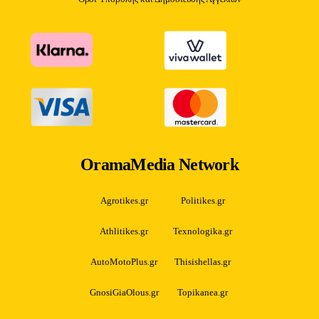
OramaMedia Network
Agrotikes.gr
Politikes.gr
Athlitikes.gr
Texnologika.gr
AutoMotoPlus.gr
Thisishellas.gr
GnosiGiaOlous.gr
Topikanea.gr