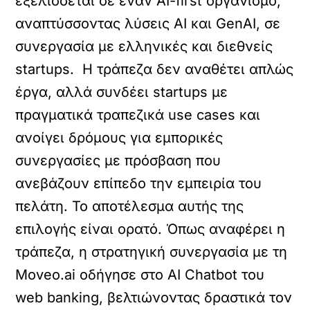
εξελίσσεται ‬σε έναν AI‭-‬first οργανισμό,
αναπτύσσοντας λύσεις AI και GenAI‭, ‬σε
συνεργασία με ελληνικές και διεθνείς
startups‭. ‬ H ‭τράπεζα δεν αναθέτει απλώς
έργα, αλλά συνδέει startups με
πραγματικά τραπεζικά use cases και
‬ανοίγει δρόμους για εμπορικές
συνεργασίες με πρόσβαση που
ανεβάζουν επίπεδο την‭ εμπειρία του
‬πελάτη.‭ ‬Το αποτέλεσμα αυτής της
επιλογής είναι ορατό. Όπως αναφέρει η
τράπεζα, η στρατηγική συνεργασία με τη‭
Moveo.ai ‬οδήγησε στο ΑΙ ‭Chatbot του
web banking, βελτιώνοντας δραστικά τον