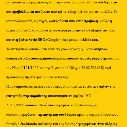
εκ τούτου τα άρθρα, εικόνες και τυχόν ενσωματωμένα βίντεο
συλλέγονται
και προβάλλονται αυτόματα
από τρίτες, ελληνικές και μη, ιστοσελίδες. Οι
ιστοσελίδες αυτές, ως πηγές,
ωφελούνται από κάθε προβολή
, καθώς η
εμφάνιση στο Oikonomikes.gr
συνεισφέρει στην επισκεψιμότητά τους
και στη βαθμολογία SEO
(Google κ.λπ.) μέσω backlink κοκ.
Τα πνευματικά δικαιώματα κάθε άρθρου, εικόνας ή βίντεο
ανήκουν
αποκλειστικά στους αρχικούς δημιουργούς και φορείς τους
, σύμφωνα με
τον Νόμο 2121/1993 και την Ευρωπαϊκή Οδηγία 2019/790 (ΕΕ) περί
προστασίας της πνευματικής ιδιοκτησίας.
Η αναδημοσίευση περιεχομένου πραγματοποιείται
εντός των ορίων της
επιτρεπόμενης παράθεσης αποσπασμάτων
(άρθρο 19 Ν.
2121/1993),
αποκλειστικά για ενημερωτικούς σκοπούς
, με
αυτόματη
εμφάνιση της πηγής και συνδέσμου
προς το αρχικό δημοσίευμα.
Επειδή η διαδικασία συλλογής και εμφάνισης περιεχομένου είναι
πλήρως