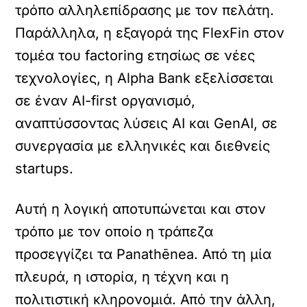
τρόπο αλληλεπίδρασης με τον ‬πελάτη. ‭
‬Παράλληλα,‭ ‬η εξαγορά της ‭FlexFin ‬στον
τομέα του ‭factoring‬ ετησίως‭ ‬σε νέες
τεχνολογίες, ‭η Alpha Bank εξελίσσεται
‬σε έναν AI‭-‬first οργανισμό,
αναπτύσσοντας λύσεις AI και GenAI‭, ‬σε
συνεργασία με ελληνικές και διεθνείς
startups‭. ‬
Αυτή η λογική αποτυπώνεται και στον
τρόπο με τον οποίο η τράπεζα
προσεγγίζει τα Panathēnea. Από τη μία
πλευρά, η ιστορία, η τέχνη και η
πολιτιστική κληρονομιά. Από την άλλη,