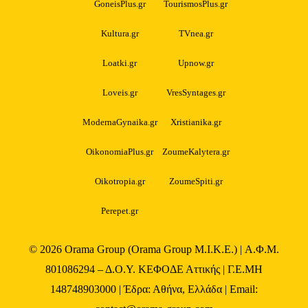
GoneisPlus.gr
TourismosPlus.gr
Kultura.gr
TVnea.gr
Loatki.gr
Upnow.gr
Loveis.gr
VresSyntages.gr
ModernaGynaika.gr
Xristianika.gr
OikonomiaPlus.gr
ZoumeKalytera.gr
Oikotropia.gr
ZoumeSpiti.gr
Perepet.gr
© 2026
Orama Group
(Orama Group Μ.Ι.Κ.Ε.) | Α.Φ.Μ.
801086294 – Δ.Ο.Υ. ΚΕΦΟΔΕ Αττικής | Γ.Ε.ΜΗ
148748903000 | Έδρα: Αθήνα, Ελλάδα | Email: