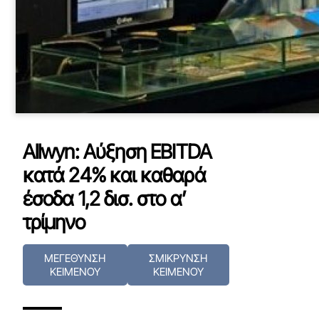
Allwyn: Αύξηση EBITDA
κατά 24% και καθαρά
έσοδα 1,2 δισ. στο α’
τρίμηνο
ΜΕΓΕΘΥΝΣΗ
ΣΜΙΚΡΥΝΣΗ
ΚΕΙΜΕΝΟΥ
ΚΕΙΜΕΝΟΥ