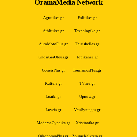
OramaMedia Network
Agrotikes.gr
Politikes.gr
Athlitikes.gr
Texnologika.gr
AutoMotoPlus.gr
Thisishellas.gr
GnosiGiaOlous.gr
Topikanea.gr
GoneisPlus.gr
TourismosPlus.gr
Kultura.gr
TVnea.gr
Loatki.gr
Upnow.gr
Loveis.gr
VresSyntages.gr
ModernaGynaika.gr
Xristianika.gr
OikonomiaPlus.gr
ZoumeKalytera.gr