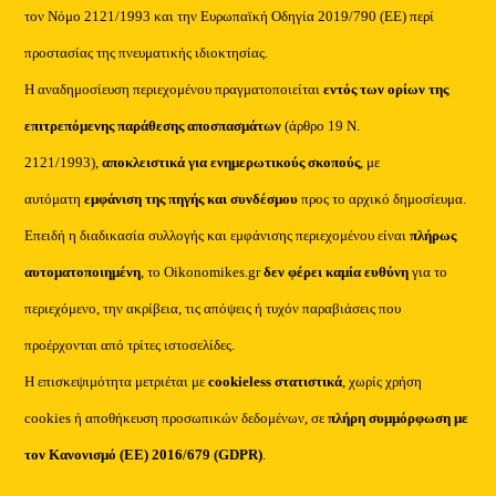
τον Νόμο 2121/1993 και την Ευρωπαϊκή Οδηγία 2019/790 (ΕΕ) περί
προστασίας της πνευματικής ιδιοκτησίας.
Η αναδημοσίευση περιεχομένου πραγματοποιείται
εντός των ορίων της
επιτρεπόμενης παράθεσης αποσπασμάτων
(άρθρο 19 Ν.
2121/1993),
αποκλειστικά για ενημερωτικούς σκοπούς
, με
αυτόματη
εμφάνιση της πηγής και συνδέσμου
προς το αρχικό δημοσίευμα.
Επειδή η διαδικασία συλλογής και εμφάνισης περιεχομένου είναι
πλήρως
αυτοματοποιημένη
, το Oikonomikes.gr
δεν φέρει καμία ευθύνη
για το
περιεχόμενο, την ακρίβεια, τις απόψεις ή τυχόν παραβιάσεις που
προέρχονται από τρίτες ιστοσελίδες.
Η επισκεψιμότητα μετριέται με
cookieless στατιστικά
, χωρίς χρήση
cookies ή αποθήκευση προσωπικών δεδομένων, σε
πλήρη συμμόρφωση με
τον Κανονισμό (ΕΕ) 2016/679 (GDPR)
.