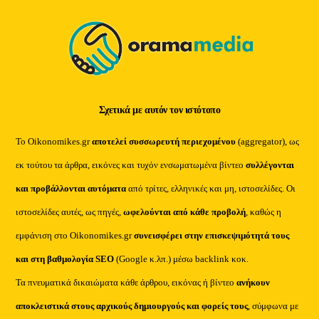
Top
Σχετικά με αυτόν τον ιστότοπο
Το Oikonomikes.gr
αποτελεί συσσωρευτή περιεχομένου
(aggregator), ως
εκ τούτου τα άρθρα, εικόνες και τυχόν ενσωματωμένα βίντεο
συλλέγονται
και προβάλλονται αυτόματα
από τρίτες, ελληνικές και μη, ιστοσελίδες. Οι
ιστοσελίδες αυτές, ως πηγές,
ωφελούνται από κάθε προβολή
, καθώς η
εμφάνιση στο Oikonomikes.gr
συνεισφέρει στην επισκεψιμότητά τους
και στη βαθμολογία SEO
(Google κ.λπ.) μέσω backlink κοκ.
Τα πνευματικά δικαιώματα κάθε άρθρου, εικόνας ή βίντεο
ανήκουν
αποκλειστικά στους αρχικούς δημιουργούς και φορείς τους
, σύμφωνα με