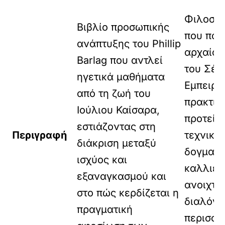
δ
Φιλοσοφ
Βιβλίο προσωπικής
που παρ
ανάπτυξης του Phillip
αρχαίο 
Barlag που αντλεί
του Σέξ
ηγετικά μαθήματα
Εμπειρι
από τη ζωή του
πρακτικ
Ιούλιου Καίσαρα,
προτείν
εστιάζοντας στη
Περιγραφή
τεχνικέ
διάκριση μεταξύ
δογματι
ισχύος και
καλλιέρ
εξαναγκασμού και
ανοιχτο
στο πώς κερδίζεται η
διαλόγο
πραγματική
περισσό