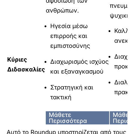
αφοσίωση των
πνευματ
ανθρώπων.
ψυχική 
Ηγεσία μέσω
Καλλι
επιρροής και
ανεκτι
εμπιστοσύνης
Διαχεί
Κύριες
Διαχωρισμός ισχύος
προκα
Διδασκαλίες
και εξαναγκασμού
Διαλογ
Στρατηγική και
πρακτι
τακτική
Μάθετε
Μάθετ
Περισσότερα
Περισσ
Αυτό το Roundup υποστηρίζεται από τους