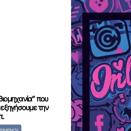
βιομηχανία” που
ς εξηγήσουμε την
π.
ΚΕΙΜΕΝΟΥ