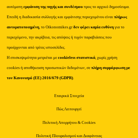
αυτόματη
εμφάνιση της πηγής και συνδέσμου
προς το αρχικό δημοσίευμα.
Επειδή η διαδικασία συλλογής και εμφάνισης περιεχομένου είναι
πλήρως
αυτοματοποιημένη
, το Oikonomikes.gr
δεν φέρει καμία ευθύνη
για το
περιεχόμενο, την ακρίβεια, τις απόψεις ή τυχόν παραβιάσεις που
προέρχονται από τρίτες ιστοσελίδες.
Η επισκεψιμότητα μετριέται με
cookieless στατιστικά
, χωρίς χρήση
cookies ή αποθήκευση προσωπικών δεδομένων, σε
πλήρη συμμόρφωση με
τον Κανονισμό (ΕΕ) 2016/679 (GDPR)
.
Εταιρικά Στοιχεία
Πώς Λειτουργεί
Πολιτική Απορρήτου & Cookies
Πολιτική Πλουραλισμού και Διαφάνειας