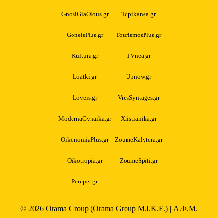
GnosiGiaOlous.gr
Topikanea.gr
GoneisPlus.gr
TourismosPlus.gr
Kultura.gr
TVnea.gr
Loatki.gr
Upnow.gr
Loveis.gr
VresSyntages.gr
ModernaGynaika.gr
Xristianika.gr
OikonomiaPlus.gr
ZoumeKalytera.gr
Oikotropia.gr
ZoumeSpiti.gr
Perepet.gr
© 2026
Orama Group
(Orama Group Μ.Ι.Κ.Ε.) | Α.Φ.Μ.