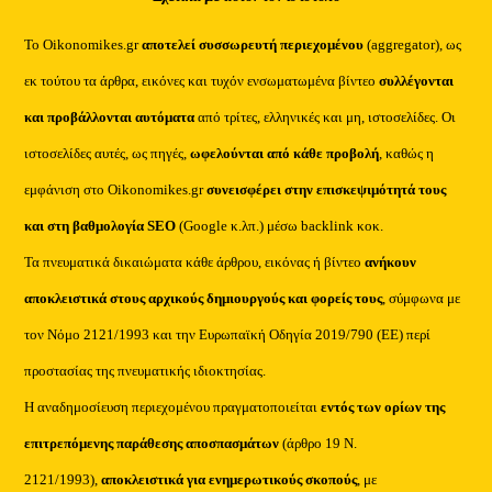
Το Oikonomikes.gr
αποτελεί συσσωρευτή περιεχομένου
(aggregator), ως
εκ τούτου τα άρθρα, εικόνες και τυχόν ενσωματωμένα βίντεο
συλλέγονται
και προβάλλονται αυτόματα
από τρίτες, ελληνικές και μη, ιστοσελίδες. Οι
ιστοσελίδες αυτές, ως πηγές,
ωφελούνται από κάθε προβολή
, καθώς η
εμφάνιση στο Oikonomikes.gr
συνεισφέρει στην επισκεψιμότητά τους
και στη βαθμολογία SEO
(Google κ.λπ.) μέσω backlink κοκ.
Τα πνευματικά δικαιώματα κάθε άρθρου, εικόνας ή βίντεο
ανήκουν
αποκλειστικά στους αρχικούς δημιουργούς και φορείς τους
, σύμφωνα με
τον Νόμο 2121/1993 και την Ευρωπαϊκή Οδηγία 2019/790 (ΕΕ) περί
προστασίας της πνευματικής ιδιοκτησίας.
Η αναδημοσίευση περιεχομένου πραγματοποιείται
εντός των ορίων της
επιτρεπόμενης παράθεσης αποσπασμάτων
(άρθρο 19 Ν.
2121/1993),
αποκλειστικά για ενημερωτικούς σκοπούς
, με