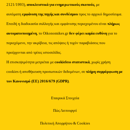
2121/1993),
αποκλειστικά για ενημερωτικούς σκοπούς
, με
αυτόματη
εμφάνιση της πηγής και συνδέσμου
προς το αρχικό δημοσίευμα.
Επειδή η διαδικασία συλλογής και εμφάνισης περιεχομένου είναι
πλήρως
αυτοματοποιημένη
, το Oikonomikes.gr
δεν φέρει καμία ευθύνη
για το
περιεχόμενο, την ακρίβεια, τις απόψεις ή τυχόν παραβιάσεις που
προέρχονται από τρίτες ιστοσελίδες.
Η επισκεψιμότητα μετριέται με
cookieless στατιστικά
, χωρίς χρήση
cookies ή αποθήκευση προσωπικών δεδομένων, σε
πλήρη συμμόρφωση με
τον Κανονισμό (ΕΕ) 2016/679 (GDPR)
.
Εταιρικά Στοιχεία
Πώς Λειτουργεί
Πολιτική Απορρήτου & Cookies