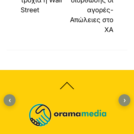
τροχιά η Wall
διόρθωσης οι
Street
αγορές-
Απώλειες στο
ΧΑ
Back
To
Top
‹
›