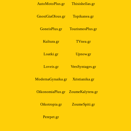
AutoMotoPlus.gr
Thisishellas.gr
GnosiGiaOlous.gr
Topikanea.gr
GoneisPlus.gr
TourismosPlus.gr
Kultura.gr
TVnea.gr
Loatki.gr
Upnow.gr
Loveis.gr
VresSyntages.gr
ModernaGynaika.gr
Xristianika.gr
OikonomiaPlus.gr
ZoumeKalytera.gr
Oikotropia.gr
ZoumeSpiti.gr
Perepet.gr