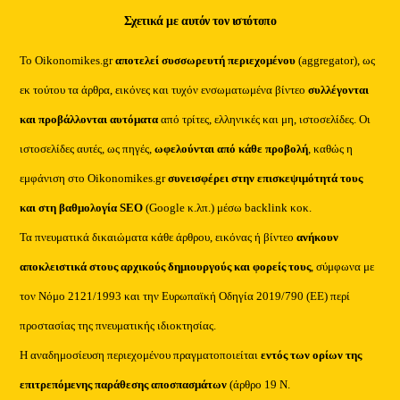
Σχετικά με αυτόν τον ιστότοπο
Το Oikonomikes.gr
αποτελεί συσσωρευτή περιεχομένου
(aggregator), ως
εκ τούτου τα άρθρα, εικόνες και τυχόν ενσωματωμένα βίντεο
συλλέγονται
και προβάλλονται αυτόματα
από τρίτες, ελληνικές και μη, ιστοσελίδες. Οι
ιστοσελίδες αυτές, ως πηγές,
ωφελούνται από κάθε προβολή
, καθώς η
εμφάνιση στο Oikonomikes.gr
συνεισφέρει στην επισκεψιμότητά τους
και στη βαθμολογία SEO
(Google κ.λπ.) μέσω backlink κοκ.
Τα πνευματικά δικαιώματα κάθε άρθρου, εικόνας ή βίντεο
ανήκουν
αποκλειστικά στους αρχικούς δημιουργούς και φορείς τους
, σύμφωνα με
τον Νόμο 2121/1993 και την Ευρωπαϊκή Οδηγία 2019/790 (ΕΕ) περί
προστασίας της πνευματικής ιδιοκτησίας.
Η αναδημοσίευση περιεχομένου πραγματοποιείται
εντός των ορίων της
επιτρεπόμενης παράθεσης αποσπασμάτων
(άρθρο 19 Ν.