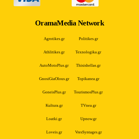
OramaMedia Network
Agrotikes.gr
Politikes.gr
Athlitikes.gr
Texnologika.gr
AutoMotoPlus.gr
Thisishellas.gr
GnosiGiaOlous.gr
Topikanea.gr
GoneisPlus.gr
TourismosPlus.gr
Kultura.gr
TVnea.gr
Loatki.gr
Upnow.gr
Loveis.gr
VresSyntages.gr