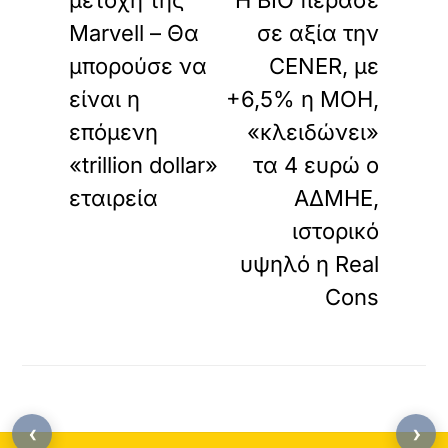
μετοχή της
Η ΒΙΟ πέρασε
Marvell – Θα
σε αξία την
μπορούσε να
CENER, με
είναι η
+6,5% η ΜΟΗ,
επόμενη
«κλειδώνει»
«trillion dollar»
τα 4 ευρώ ο
εταιρεία
ΑΔΜΗΕ,
ιστορικό
υψηλό η Real
Cons
‹
›