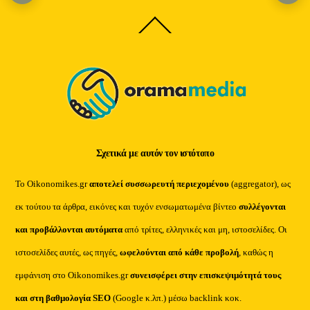
Back
To
Top
Σχετικά με αυτόν τον ιστότοπο
Το Oikonomikes.gr
αποτελεί συσσωρευτή περιεχομένου
(aggregator), ως
εκ τούτου τα άρθρα, εικόνες και τυχόν ενσωματωμένα βίντεο
συλλέγονται
και προβάλλονται αυτόματα
από τρίτες, ελληνικές και μη, ιστοσελίδες. Οι
ιστοσελίδες αυτές, ως πηγές,
ωφελούνται από κάθε προβολή
, καθώς η
εμφάνιση στο Oikonomikes.gr
συνεισφέρει στην επισκεψιμότητά τους
και στη βαθμολογία SEO
(Google κ.λπ.) μέσω backlink κοκ.