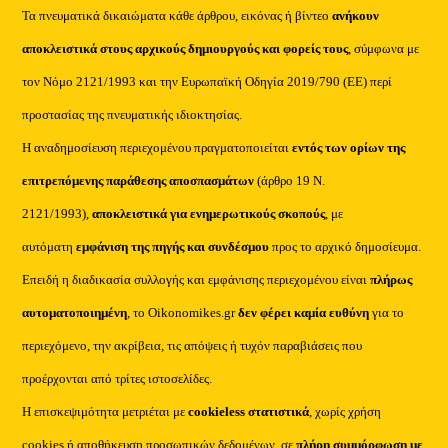
Τα πνευματικά δικαιώματα κάθε άρθρου, εικόνας ή βίντεο
ανήκουν
αποκλειστικά στους αρχικούς δημιουργούς και φορείς τους
, σύμφωνα με
τον Νόμο 2121/1993 και την Ευρωπαϊκή Οδηγία 2019/790 (ΕΕ) περί
προστασίας της πνευματικής ιδιοκτησίας.
Η αναδημοσίευση περιεχομένου πραγματοποιείται
εντός των ορίων της
επιτρεπόμενης παράθεσης αποσπασμάτων
(άρθρο 19 Ν.
2121/1993),
αποκλειστικά για ενημερωτικούς σκοπούς
, με
αυτόματη
εμφάνιση της πηγής και συνδέσμου
προς το αρχικό δημοσίευμα.
Επειδή η διαδικασία συλλογής και εμφάνισης περιεχομένου είναι
πλήρως
αυτοματοποιημένη
, το Oikonomikes.gr
δεν φέρει καμία ευθύνη
για το
περιεχόμενο, την ακρίβεια, τις απόψεις ή τυχόν παραβιάσεις που
προέρχονται από τρίτες ιστοσελίδες.
Η επισκεψιμότητα μετριέται με
cookieless στατιστικά
, χωρίς χρήση
cookies ή αποθήκευση προσωπικών δεδομένων, σε
πλήρη συμμόρφωση με