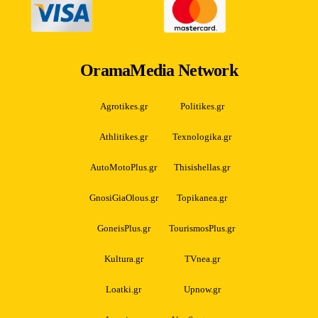
OramaMedia Network
Agrotikes.gr
Politikes.gr
Athlitikes.gr
Texnologika.gr
AutoMotoPlus.gr
Thisishellas.gr
GnosiGiaOlous.gr
Topikanea.gr
GoneisPlus.gr
TourismosPlus.gr
Kultura.gr
TVnea.gr
Loatki.gr
Upnow.gr