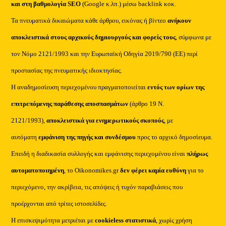
και στη βαθμολογία SEO
(Google κ.λπ.) μέσω backlink κοκ.
Τα πνευματικά δικαιώματα κάθε άρθρου, εικόνας ή βίντεο
ανήκουν
αποκλειστικά στους αρχικούς δημιουργούς και φορείς τους
, σύμφωνα με
τον Νόμο 2121/1993 και την Ευρωπαϊκή Οδηγία 2019/790 (ΕΕ) περί
προστασίας της πνευματικής ιδιοκτησίας.
Η αναδημοσίευση περιεχομένου πραγματοποιείται
εντός των ορίων της
επιτρεπόμενης παράθεσης αποσπασμάτων
(άρθρο 19 Ν.
2121/1993),
αποκλειστικά για ενημερωτικούς σκοπούς
, με
αυτόματη
εμφάνιση της πηγής και συνδέσμου
προς το αρχικό δημοσίευμα.
Επειδή η διαδικασία συλλογής και εμφάνισης περιεχομένου είναι
πλήρως
αυτοματοποιημένη
, το Oikonomikes.gr
δεν φέρει καμία ευθύνη
για το
περιεχόμενο, την ακρίβεια, τις απόψεις ή τυχόν παραβιάσεις που
προέρχονται από τρίτες ιστοσελίδες.
Η επισκεψιμότητα μετριέται με
cookieless στατιστικά
, χωρίς χρήση