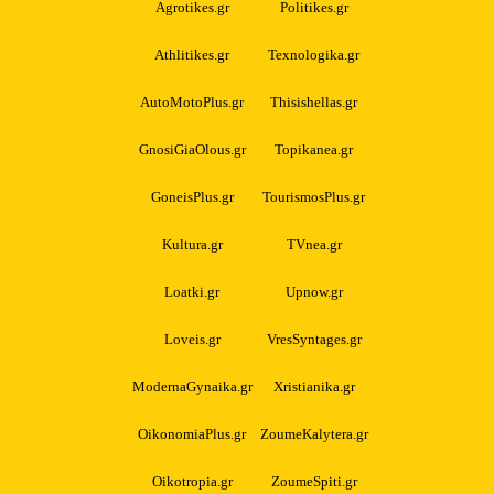
Agrotikes.gr
Politikes.gr
Athlitikes.gr
Texnologika.gr
AutoMotoPlus.gr
Thisishellas.gr
GnosiGiaOlous.gr
Topikanea.gr
GoneisPlus.gr
TourismosPlus.gr
Kultura.gr
TVnea.gr
Loatki.gr
Upnow.gr
Loveis.gr
VresSyntages.gr
ModernaGynaika.gr
Xristianika.gr
OikonomiaPlus.gr
ZoumeKalytera.gr
Oikotropia.gr
ZoumeSpiti.gr