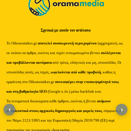
Σχετικά με αυτόν τον ιστότοπο
Το Oikonomikes.gr
αποτελεί συσσωρευτή περιεχομένου
(aggregator), ως
εκ τούτου τα άρθρα, εικόνες και τυχόν ενσωματωμένα βίντεο
συλλέγονται
και προβάλλονται αυτόματα
από τρίτες, ελληνικές και μη, ιστοσελίδες. Οι
ιστοσελίδες αυτές, ως πηγές,
ωφελούνται από κάθε προβολή
, καθώς η
εμφάνιση στο Oikonomikes.gr
συνεισφέρει στην επισκεψιμότητά τους
και στη βαθμολογία SEO
(Google κ.λπ.) μέσω backlink κοκ.
Τα πνευματικά δικαιώματα κάθε άρθρου, εικόνας ή βίντεο
ανήκουν
‹
›
αποκλειστικά στους αρχικούς δημιουργούς και φορείς τους
, σύμφωνα με
τον Νόμο 2121/1993 και την Ευρωπαϊκή Οδηγία 2019/790 (ΕΕ) περί
προστασίας της πνευματικής ιδιοκτησίας.