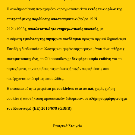
Η αναδημοσίευση περιεχομένου πραγματοποιείται
εντός των ορίων της
επιτρεπόμενης παράθεσης αποσπασμάτων
(άρθρο 19 Ν.
2121/1993),
αποκλειστικά για ενημερωτικούς σκοπούς
, με
αυτόματη
εμφάνιση της πηγής και συνδέσμου
προς το αρχικό δημοσίευμα.
Επειδή η διαδικασία συλλογής και εμφάνισης περιεχομένου είναι
πλήρως
αυτοματοποιημένη
, το Oikonomikes.gr
δεν φέρει καμία ευθύνη
για το
περιεχόμενο, την ακρίβεια, τις απόψεις ή τυχόν παραβιάσεις που
προέρχονται από τρίτες ιστοσελίδες.
Η επισκεψιμότητα μετριέται με
cookieless στατιστικά
, χωρίς χρήση
cookies ή αποθήκευση προσωπικών δεδομένων, σε
πλήρη συμμόρφωση με
τον Κανονισμό (ΕΕ) 2016/679 (GDPR)
.
Εταιρικά Στοιχεία