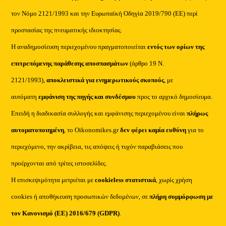
τον Νόμο 2121/1993 και την Ευρωπαϊκή Οδηγία 2019/790 (ΕΕ) περί
προστασίας της πνευματικής ιδιοκτησίας.
Η αναδημοσίευση περιεχομένου πραγματοποιείται
εντός των ορίων της
επιτρεπόμενης παράθεσης αποσπασμάτων
(άρθρο 19 Ν.
2121/1993),
αποκλειστικά για ενημερωτικούς σκοπούς
, με
αυτόματη
εμφάνιση της πηγής και συνδέσμου
προς το αρχικό δημοσίευμα.
Επειδή η διαδικασία συλλογής και εμφάνισης περιεχομένου είναι
πλήρως
αυτοματοποιημένη
, το Oikonomikes.gr
δεν φέρει καμία ευθύνη
για το
περιεχόμενο, την ακρίβεια, τις απόψεις ή τυχόν παραβιάσεις που
προέρχονται από τρίτες ιστοσελίδες.
Η επισκεψιμότητα μετριέται με
cookieless στατιστικά
, χωρίς χρήση
cookies ή αποθήκευση προσωπικών δεδομένων, σε
πλήρη συμμόρφωση με
τον Κανονισμό (ΕΕ) 2016/679 (GDPR)
.