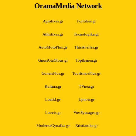
OramaMedia Network
Agrotikes.gr
Politikes.gr
Athlitikes.gr
Texnologika.gr
AutoMotoPlus.gr
Thisishellas.gr
GnosiGiaOlous.gr
Topikanea.gr
GoneisPlus.gr
TourismosPlus.gr
Kultura.gr
TVnea.gr
Loatki.gr
Upnow.gr
Loveis.gr
VresSyntages.gr
ModernaGynaika.gr
Xristianika.gr