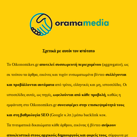
Top
Σχετικά με αυτόν τον ιστότοπο
Το Oikonomikes.gr
αποτελεί συσσωρευτή περιεχομένου
(aggregator), ως
εκ τούτου τα άρθρα, εικόνες και τυχόν ενσωματωμένα βίντεο
συλλέγονται
και προβάλλονται αυτόματα
από τρίτες, ελληνικές και μη, ιστοσελίδες. Οι
ιστοσελίδες αυτές, ως πηγές,
ωφελούνται από κάθε προβολή
, καθώς η
εμφάνιση στο Oikonomikes.gr
συνεισφέρει στην επισκεψιμότητά τους
και στη βαθμολογία SEO
(Google κ.λπ.) μέσω backlink κοκ.
Τα πνευματικά δικαιώματα κάθε άρθρου, εικόνας ή βίντεο
ανήκουν
αποκλειστικά στους αρχικούς δημιουργούς και φορείς τους
, σύμφωνα με